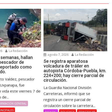
26
La Redacción
agosto 7, 2026
La Redacción
 semanas, hallan
Se registra aparatosa
 pescador de
volcadura de tráiler en
reportado como
autopista Córdoba-Puebla, km.
do.
224+200; hay cierre parcial de
nto Valdez, pescador
circulación.
e Uxpanapa, fue
La Guardia Nacional División
n vida este viernes 7 de
Carreteras, informó que se
 de...
registra un cierre parcial de
ORMACIÓN GENERAL
circulación sobre la carretera...
INCIPALES
ESTATAL
POLICIACA
PRINCIPALES