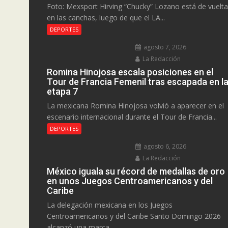
Foto: Mexsport Hirving “Chucky” Lozano está de vuelta
en las canchas, luego de que el LA...
DEPORTES
agosto 7, 2026
La Redacción
Romina Hinojosa escala posiciones en el
Tour de Francia Femenil tras escapada en l
etapa 7
La mexicana Romina Hinojosa volvió a aparecer en el
escenario internacional durante el Tour de Francia...
DEPORTES
agosto 6, 2026
La Redacción
México iguala su récord de medallas de oro
en unos Juegos Centroamericanos y del
Caribe
La delegación mexicana en los Juegos
Centroamericanos y del Caribe Santo Domingo 2026
alcanzó una marca...