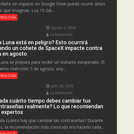
darte sin espacio en Google Drive puede ocurrir antes
lo que imaginas. Los 15 GB...
CNOLOGÍA
agosto 2, 2026
La Redacción
a Luna está en peligro? Esto ocurrirá
ando un cohete de SpaceX impacte contra
la en agosto
Luna se prepara para recibir un visitante inesperado. El
ximo miércoles 5 de agosto, una...
CNOLOGÍA
julio 29, 2026
La Redacción
ada cuánto tiempo debes cambiar tus
ntraseñas realmente? Lo que recomiendan
s expertos
da cuánto hay que cambiar las contraseñas? Durante
s, la recomendación más conocida era hacerlo cada...
CNOLOGÍA