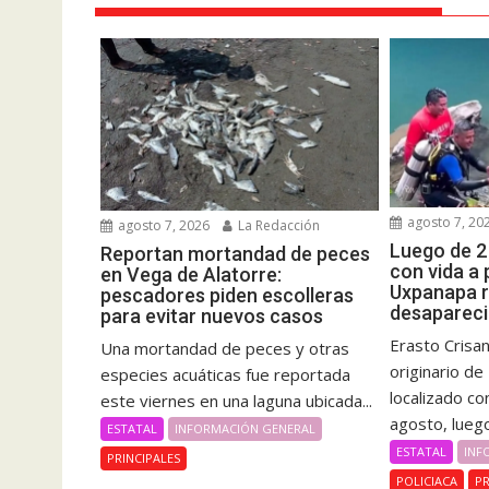
agosto 7, 20
agosto 7, 2026
La Redacción
Luego de 2
Reportan mortandad de peces
con vida a
en Vega de Alatorre:
Uxpanapa 
pescadores piden escolleras
desapareci
para evitar nuevos casos
Erasto Crisa
Una mortandad de peces y otras
originario d
especies acuáticas fue reportada
localizado co
este viernes en una laguna ubicada...
agosto, luego
ESTATAL
INFORMACIÓN GENERAL
ESTATAL
INF
PRINCIPALES
POLICIACA
PR