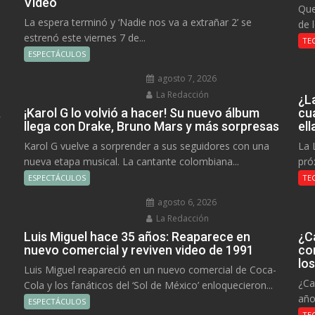
Video
Que
La espera terminó y ‘Nadie nos va a extrañar 2’ se
de 
estrenó este viernes 7 de...
TE
ESPECTÁCULOS
agosto 7, 2026
La Redacción
¿L
a
¡Karol G lo volvió a hacer! Su nuevo álbum
cu
llega con Drake, Bruno Mars y más sorpresas
el
Karol G vuelve a sorprender a sus seguidores con una
La 
nueva etapa musical. La cantante colombiana...
pró
ESPECTÁCULOS
TE
agosto 6, 2026
La Redacción
Luis Miguel hace 35 años: Reaparece en
¿C
nuevo comercial y reviven video de 1991
co
lo
Luis Miguel reapareció en un nuevo comercial de Coca-
¿Ca
Cola y los fanáticos del ‘Sol de México’ enloquecieron...
año
ESPECTÁCULOS
TE