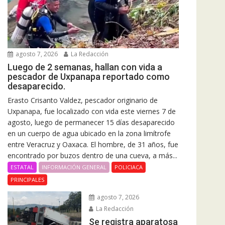
agosto 7, 2026
La Redacción
Luego de 2 semanas, hallan con vida a
pescador de Uxpanapa reportado como
desaparecido.
Erasto Crisanto Valdez, pescador originario de
Uxpanapa, fue localizado con vida este viernes 7 de
agosto, luego de permanecer 15 días desaparecido
en un cuerpo de agua ubicado en la zona limítrofe
entre Veracruz y Oaxaca. El hombre, de 31 años, fue
encontrado por buzos dentro de una cueva, a más...
ESTATAL
INFORMACIÓN GENERAL
POLICIACA
PRINCIPALES
agosto 7, 2026
La Redacción
Se registra aparatosa