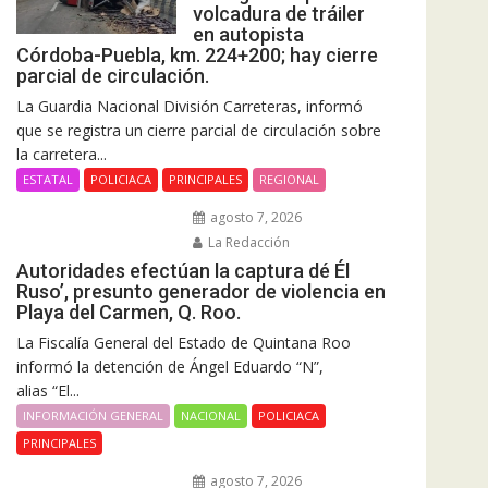
volcadura de tráiler
en autopista
Córdoba-Puebla, km. 224+200; hay cierre
parcial de circulación.
La Guardia Nacional División Carreteras, informó
que se registra un cierre parcial de circulación sobre
la carretera...
ESTATAL
POLICIACA
PRINCIPALES
REGIONAL
agosto 7, 2026
La Redacción
Autoridades efectúan la captura dé Él
Ruso’, presunto generador de violencia en
Playa del Carmen, Q. Roo.
La Fiscalía General del Estado de Quintana Roo
informó la detención de Ángel Eduardo “N”,
alias “El...
INFORMACIÓN GENERAL
NACIONAL
POLICIACA
PRINCIPALES
agosto 7, 2026