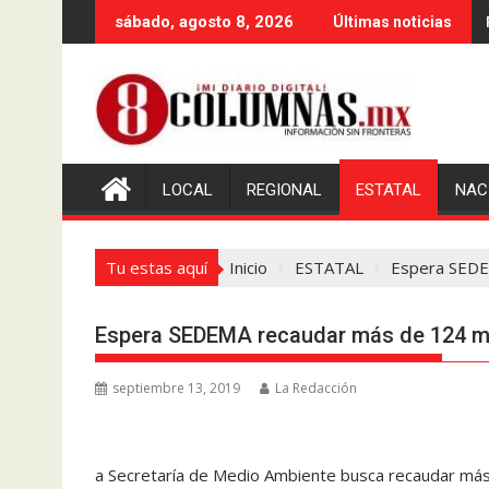
Saltar
sábado, agosto 8, 2026
Últimas noticias
al
contenido
LOCAL
REGIONAL
ESTATAL
NAC
Tu estas aquí
Inicio
ESTATAL
Espera SEDEM
Espera SEDEMA recaudar más de 124 mdp
septiembre 13, 2019
La Redacción
a Secretaría de Medio Ambiente busca recaudar má