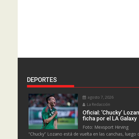
DEPORTES
agosto 7, 2026
La Redacción
Oficial: ‘Chucky’ Loza
ficha por el LA Galaxy
Foto: Mexsport Hirving
“Chucky” Lozano está de vuelta en las canchas, luego 