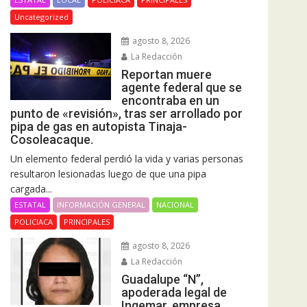
Uncategorized
agosto 8, 2026
La Redacción
Reportan muere
agente federal que se
encontraba en un
punto de «revisión», tras ser arrollado por
pipa de gas en autopista Tinaja-
Cosoleacaque.
Un elemento federal perdió la vida y varias personas
resultaron lesionadas luego de que una pipa
cargada...
ESTATAL
INFORMACIÓN GENERAL
NACIONAL
POLICIACA
PRINCIPALES
agosto 8, 2026
La Redacción
Guadalupe “N”,
apoderada legal de
Ingemar, empresa