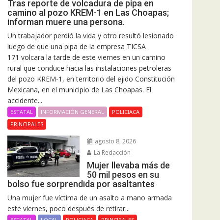
Tras reporte de volcadura de pipa en
camino al pozo KREM-1 en Las Choapas;
informan muere una persona.
Un trabajador perdió la vida y otro resultó lesionado
luego de que una pipa de la empresa TICSA
171 volcara la tarde de este viernes en un camino
rural que conduce hacia las instalaciones petroleras
del pozo KREM-1, en territorio del ejido Constitución
Mexicana, en el municipio de Las Choapas. El
accidente...
ESTATAL
INFORMACIÓN GENERAL
POLICIACA
PRINCIPALES
agosto 8, 2026
La Redacción
Mujer llevaba más de
50 mil pesos en su
bolso fue sorprendida por asaltantes
Una mujer fue víctima de un asalto a mano armada
este viernes, poco después de retirar...
ESTATAL
LOCAL
POLICIACA
PRINCIPALES