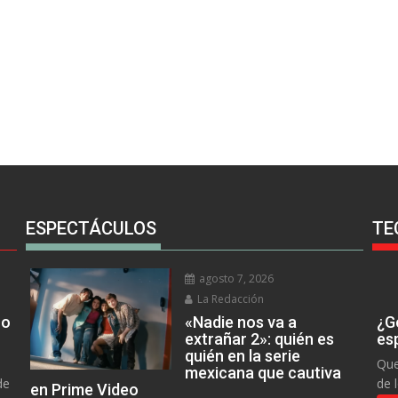
ESPECTÁCULOS
TE
agosto 7, 2026
La Redacción
no
«Nadie nos va a
¿Go
extrañar 2»: quién es
es
quién en la serie
Que
mexicana que cautiva
de
de 
en Prime Video