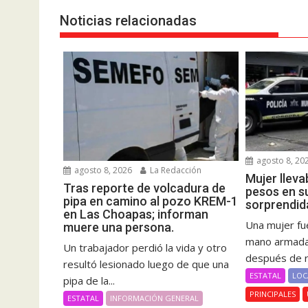
Noticias relacionadas
agosto 8, 20
agosto 8, 2026
La Redacción
Mujer lleva
Tras reporte de volcadura de
pesos en s
pipa en camino al pozo KREM-1
sorprendid
en Las Choapas; informan
Una mujer fue
muere una persona.
mano armada 
Un trabajador perdió la vida y otro
después de re
resultó lesionado luego de que una
ESTATAL
LOC
pipa de la...
PRINCIPALES
ESTATAL
INFORMACIÓN GENERAL