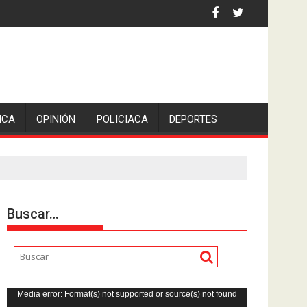
 por asaltantes
ICA
OPINIÓN
POLICIACA
DEPORTES
Buscar…
Reproductor
Media error: Format(s) not supported or source(s) not found