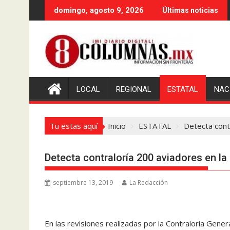
Saltar
domingo, agosto 9, 2026
Últimas noticias
al
contenido
LOCAL
REGIONAL
ESTATAL
NAC
Tu estas aquí
Inicio
ESTATAL
Detecta cont
Detecta contraloría 200 aviadores en l
septiembre 13, 2019
La Redacción
En las revisiones realizadas por la Contraloría Gen