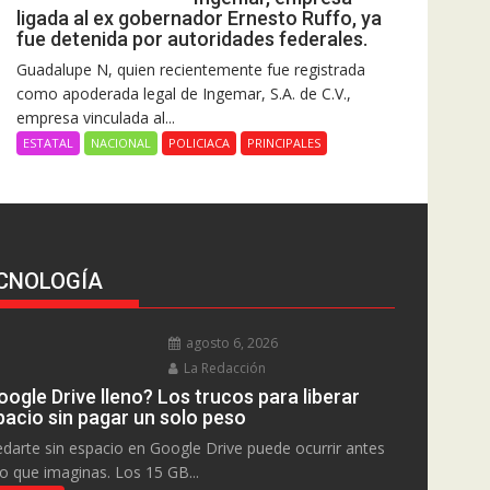
ligada al ex gobernador Ernesto Ruffo, ya
fue detenida por autoridades federales.
Guadalupe N, quien recientemente fue registrada
como apoderada legal de Ingemar, S.A. de C.V.,
empresa vinculada al...
ESTATAL
NACIONAL
POLICIACA
PRINCIPALES
CNOLOGÍA
agosto 6, 2026
La Redacción
ogle Drive lleno? Los trucos para liberar
pacio sin pagar un solo peso
darte sin espacio en Google Drive puede ocurrir antes
lo que imaginas. Los 15 GB...