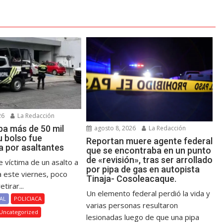
26
La Redacción
ba más de 50 mil
agosto 8, 2026
La Redacción
u bolso fue
Reportan muere agente federal
a por asaltantes
que se encontraba en un punto
de «revisión», tras ser arrollado
 víctima de un asalto a
por pipa de gas en autopista
este viernes, poco
Tinaja- Cosoleacaque.
tirar...
Un elemento federal perdió la vida y
AL
POLICIACA
varias personas resultaron
Uncategorized
lesionadas luego de que una pipa