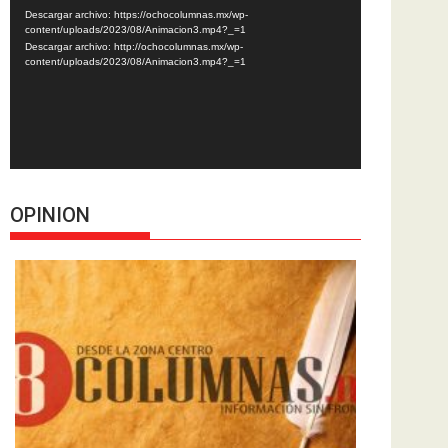
de
Descargar archivo: https://ochocolumnas.mx/wp-
vídeo
content/uploads/2023/08/Animacion3.mp4?_=1
Descargar archivo: http://ochocolumnas.mx/wp-
content/uploads/2023/08/Animacion3.mp4?_=1
OPINION