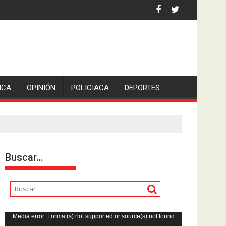
 por asaltantes
ICA
OPINIÓN
POLICIACA
DEPORTES
Buscar…
Reproductor
Media error: Format(s) not supported or source(s) not found