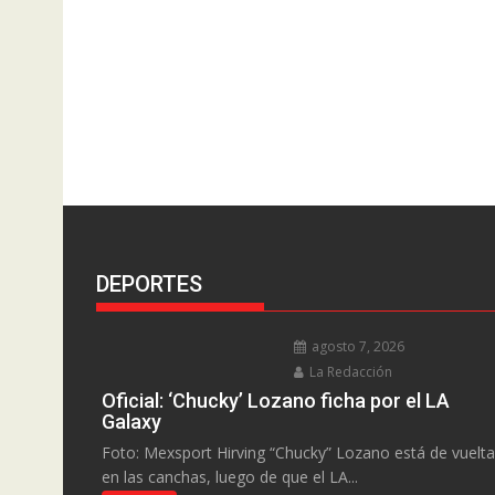
DEPORTES
agosto 7, 2026
La Redacción
Oficial: ‘Chucky’ Lozano ficha por el LA
Galaxy
Foto: Mexsport Hirving “Chucky” Lozano está de vuelta
en las canchas, luego de que el LA...