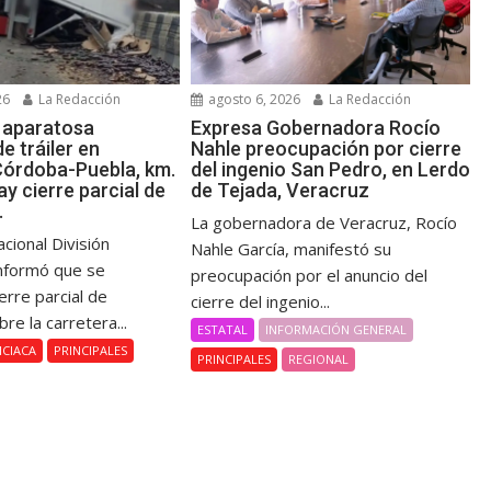
agosto 6, 2026
La Redacción
26
La Redacción
Expresa Gobernadora Rocío
a aparatosa
Nahle preocupación por cierre
e tráiler en
del ingenio San Pedro, en Lerdo
Córdoba-Puebla, km.
de Tejada, Veracruz
y cierre parcial de
.
La gobernadora de Veracruz, Rocío
cional División
Nahle García, manifestó su
informó que se
preocupación por el anuncio del
ierre parcial de
cierre del ingenio...
bre la carretera...
ESTATAL
INFORMACIÓN GENERAL
ICIACA
PRINCIPALES
PRINCIPALES
REGIONAL