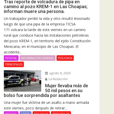
Tras reporte de volcadura de pipa en
camino al pozo KREM-1 en Las Choapas;
informan muere una persona.
Un trabajador perdió la vida y otro resultó lesionado
luego de que una pipa de la empresa TICSA
171 volcara la tarde de este viernes en un camino
rural que conduce hacia las instalaciones petroleras
del pozo KREM-1, en territorio del ejido Constitución
Mexicana, en el municipio de Las Choapas. El
accidente...
ESTATAL
INFORMACIÓN GENERAL
POLICIACA
PRINCIPALES
agosto 8, 2026
La Redacción
Mujer llevaba más de
50 mil pesos en su
bolso fue sorprendida por asaltantes
Una mujer fue víctima de un asalto a mano armada
este viernes, poco después de retirar...
ESTATAL
LOCAL
POLICIACA
PRINCIPALES