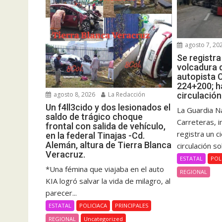
agosto 7, 20
Se registr
volcadura d
autopista 
224+200; ha
agosto 8, 2026
La Redacción
circulación
Un f4ll3cido y dos lesionados el
La Guardia Na
saldo de trágico choque
Carreteras, 
frontal con salida de vehículo,
registra un c
en la federal Tinajas -Cd.
Alemán, altura de Tierra Blanca
circulación so
Veracruz.
ESTATAL
POL
*Una fémina que viajaba en el auto
REGIONAL
KIA logró salvar la vida de milagro, al
parecer...
ESTATAL
POLICIACA
PRINCIPALES
REGIONAL
Uncategorized