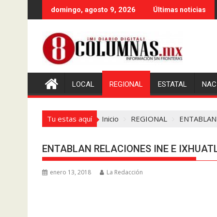
Saltar
domingo, agosto 9, 2026
Últimas noticias
al
contenido
LOCAL
REGIONAL
ESTATAL
NAC
Tu estas aquí
Inicio
REGIONAL
ENTABLAN 
ENTABLAN RELACIONES INE E IXHUAT
enero 13, 2018
La Redacción