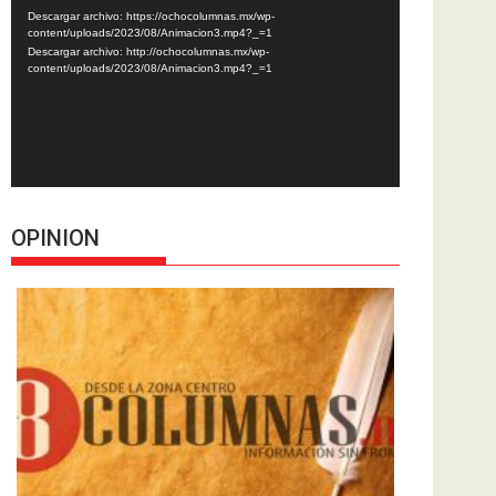
de
Descargar archivo: https://ochocolumnas.mx/wp-
vídeo
content/uploads/2023/08/Animacion3.mp4?_=1
Descargar archivo: http://ochocolumnas.mx/wp-
content/uploads/2023/08/Animacion3.mp4?_=1
OPINION