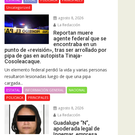
Uncategorized
agosto 8, 2026
La Redacción
Reportan muere
agente federal que se
encontraba en un
punto de «revisión», tras ser arrollado por
pipa de gas en autopista Tinaja-
Cosoleacaque.
Un elemento federal perdió la vida y varias personas
resultaron lesionadas luego de que una pipa
cargada...
ESTATAL
INFORMACIÓN GENERAL
NACIONAL
POLICIACA
PRINCIPALES
agosto 8, 2026
La Redacción
Guadalupe “N”,
apoderada legal de
Ingemar, empresa