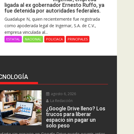
ligada al ex gobernador Ernesto Ruffo, ya
fue detenida por autoridades federales.
Guadalupe N, quien recientemente fue registrada
como apoderada legal de Ingemar, S.A. de C.V.,
empresa vinculada al...
ESTATAL
NACIONAL
POLICIACA
PRINCIPALES
CNOLOGÍA
agosto 6, 2026
La Redacción
¿Google Drive lleno? Los
trucos para liberar
espacio sin pagar un
solo peso
darte sin espacio en Google Drive puede ocurrir antes