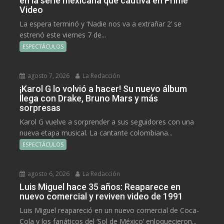
en la serie mexicana que cautiva en Prime
Video
La espera terminó y ‘Nadie nos va a extrañar 2’ se
estrenó este viernes 7 de...
ESPECTÁCULOS
agosto 7, 2026
La Redacción
¡Karol G lo volvió a hacer! Su nuevo álbum
llega con Drake, Bruno Mars y más
sorpresas
Karol G vuelve a sorprender a sus seguidores con una
nueva etapa musical. La cantante colombiana...
ESPECTÁCULOS
agosto 6, 2026
La Redacción
Luis Miguel hace 35 años: Reaparece en
nuevo comercial y reviven video de 1991
Luis Miguel reapareció en un nuevo comercial de Coca-
Cola y los fanáticos del ‘Sol de México’ enloquecieron...