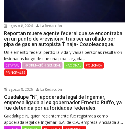
agosto 8, 2026
La Redacción
Reportan muere agente federal que se encontraba
en un punto de «revisión», tras ser arrollado por
pipa de gas en autopista Tinaja- Cosoleacaque.
Un elemento federal perdió la vida y varias personas resultaron
lesionadas luego de que una pipa cargada...
ESTATAL
INFORMACIÓN GENERAL
NACIONAL
POLICIACA
PRINCIPALES
agosto 8, 2026
La Redacción
Guadalupe “N”, apoderada legal de Ingemar,
empresa ligada al ex gobernador Ernesto Ruffo, ya
fue detenida por autoridades federales.
Guadalupe N, quien recientemente fue registrada como
apoderada legal de Ingemar, S.A. de C.V., empresa vinculada al...
ESTATAL
NACIONAL
POLICIACA
PRINCIPALES