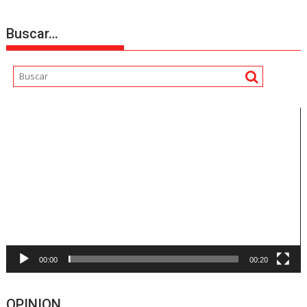
Buscar…
Reproductor
de
vídeo
00:00
00:20
OPINION