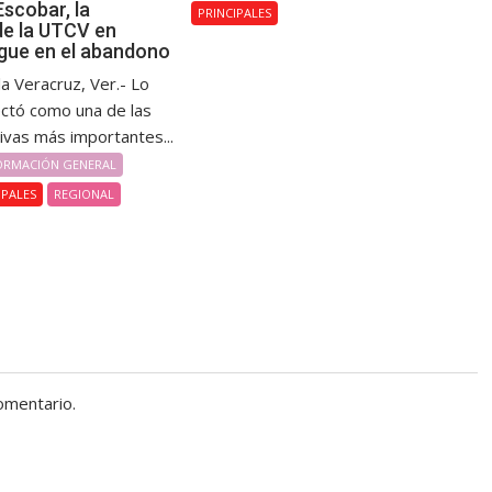
scobar, la
PRINCIPALES
de la UTCV en
gue en el abandono
la Veracruz, Ver.- Lo
ctó como una de las
ivas más importantes...
ORMACIÓN GENERAL
IPALES
REGIONAL
omentario.