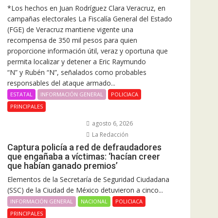
*Los hechos en Juan Rodríguez Clara Veracruz, en
campañas electorales La Fiscalía General del Estado
(FGE) de Veracruz mantiene vigente una
recompensa de 350 mil pesos para quien
proporcione información útil, veraz y oportuna que
permita localizar y detener a Eric Raymundo
“N” y Rubén “N”, señalados como probables
responsables del ataque armado...
ESTATAL
INFORMACIÓN GENERAL
POLICIACA
PRINCIPALES
agosto 6, 2026
La Redacción
Captura policía a red de defraudadores
que engañaba a víctimas: ‘hacían creer
que habían ganado premios’
Elementos de la Secretaría de Seguridad Ciudadana
(SSC) de la Ciudad de México detuvieron a cinco...
INFORMACIÓN GENERAL
NACIONAL
POLICIACA
PRINCIPALES