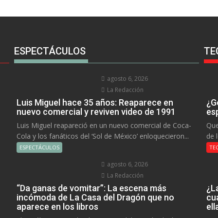
ESPECTÁCULOS
TE
agosto 6, 2026
La Redacción
Luis Miguel hace 35 años: Reaparece en
¿Go
nuevo comercial y reviven video de 1991
es
Luis Miguel reapareció en un nuevo comercial de Coca-
Que
Cola y los fanáticos del ‘Sol de México’ enloquecieron...
de 
ESPECTÁCULOS
TE
agosto 6, 2026
La Redacción
“Da ganas de vomitar”: La escena más
¿L
incómoda de La Casa del Dragón que no
cu
aparece en los libros
el