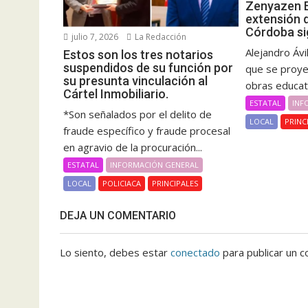
Zenyazen E
extensión 
Córdoba si
julio 7, 2026
La Redacción
Alejandro Ávi
Estos son los tres notarios
suspendidos de su función por
que se proye
su presunta vinculación al
obras educat
Cártel Inmobiliario.
ESTATAL
INF
*Son señalados por el delito de
LOCAL
PRINC
fraude específico y fraude procesal
en agravio de la procuración...
ESTATAL
INFORMACIÓN GENERAL
LOCAL
POLICIACA
PRINCIPALES
DEJA UN COMENTARIO
Lo siento, debes estar
conectado
para publicar un c