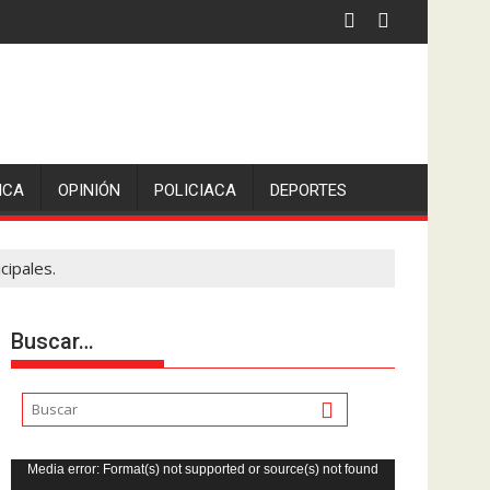
 la comunicadora Avisack Douglas.
ICA
OPINIÓN
POLICIACA
DEPORTES
cipales.
Buscar…
Reproductor
Media error: Format(s) not supported or source(s) not found