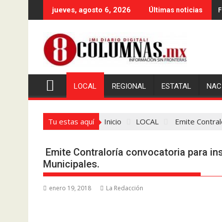
Saltar
F
jueves, agosto 6, 2026
Últimas noticias
al
contenido
LOCAL
REGIONAL
ESTATAL
NAC
Tu estas aquí
Inicio
LOCAL
Emite Contralo
Emite Contraloría convocatoria para in
Municipales.
enero 19, 2018
La Redacción