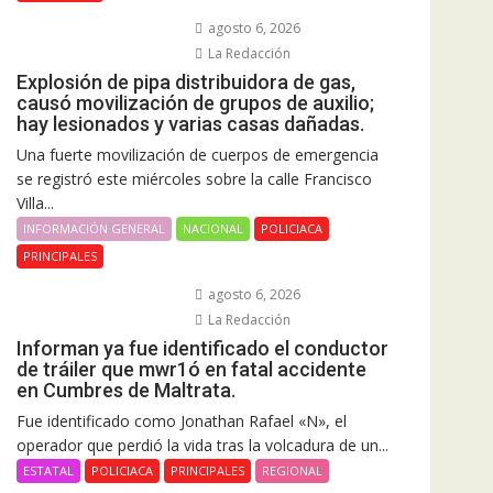
agosto 6, 2026
La Redacción
Explosión de pipa distribuidora de gas,
causó movilización de grupos de auxilio;
hay lesionados y varias casas dañadas.
Una fuerte movilización de cuerpos de emergencia
se registró este miércoles sobre la calle Francisco
Villa...
INFORMACIÓN GENERAL
NACIONAL
POLICIACA
PRINCIPALES
agosto 6, 2026
La Redacción
Informan ya fue identificado el conductor
de tráiler que mwr1ó en fatal accidente
en Cumbres de Maltrata.
Fue identificado como Jonathan Rafael «N», el
operador que perdió la vida tras la volcadura de un...
ESTATAL
POLICIACA
PRINCIPALES
REGIONAL