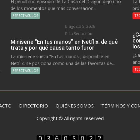
El penúltimo episodio de La Casa del Dragón dejó uno
La 
de los momentos que más conversación...
pró
ESPECTÁCULOS
TE
agosto 5, 2026
La Redacción
¿C
co
Miniserie “En tus manos” en Netflix: de qué
lo
trata y por qué causa tanto furor
¿Ca
La miniserie sueca “En tus manos”, disponible en
año
Netflix, se posiciona como una de las favoritas de...
TE
..
ESPECTÁCULOS
ACTO
DIRECTORIO
QUIÉNES SOMOS TÉRMINOS Y CON
Copyright © All rights reserved