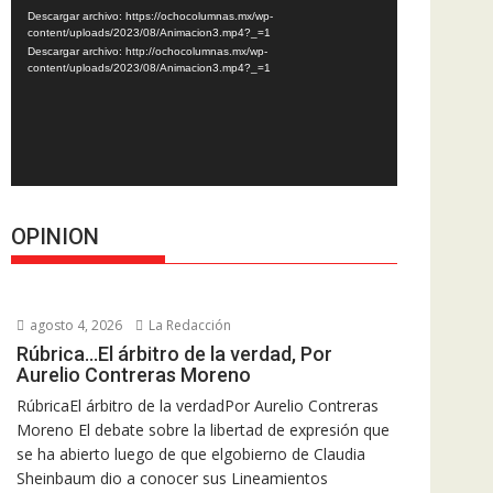
de
Descargar archivo: https://ochocolumnas.mx/wp-
vídeo
content/uploads/2023/08/Animacion3.mp4?_=1
Descargar archivo: http://ochocolumnas.mx/wp-
content/uploads/2023/08/Animacion3.mp4?_=1
OPINION
agosto 4, 2026
La Redacción
Rúbrica…El árbitro de la verdad, Por
Aurelio Contreras Moreno
RúbricaEl árbitro de la verdadPor Aurelio Contreras
Moreno El debate sobre la libertad de expresión que
se ha abierto luego de que elgobierno de Claudia
Sheinbaum dio a conocer sus Lineamientos