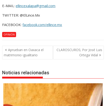
E-MAIL:
ellincexalapa@gmail.com
TWITTER: @ElLince.Mx
FACEBOOK:
facebook.com/ellince.mx
OPINIÓN
Navegación
Aprueban en Oaxaca el
CLAROSCUROS; Por José Luis
de
matrimonio igualitario
Ortega Vidal
entradas
Noticias relacionadas