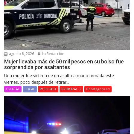
agosto 8, 2026
La Redacción
Mujer llevaba más de 50 mil pesos en su bolso fue
sorprendida por asaltantes
Una mujer fue víctima de un asalto a mano armada este
viernes, poco después de retirar...
ESTATAL
LOCAL
POLICIACA
PRINCIPALES
Uncategorized