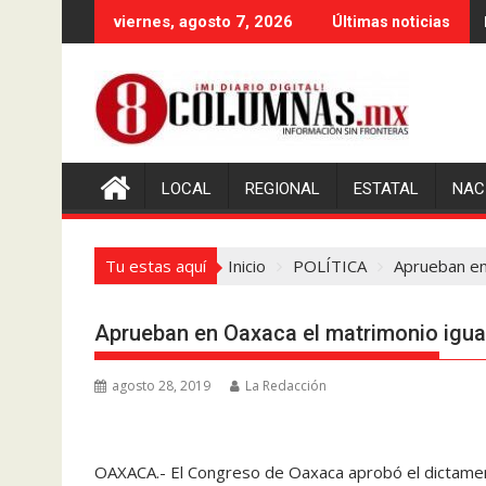
Saltar
viernes, agosto 7, 2026
Últimas noticias
al
contenido
LOCAL
REGIONAL
ESTATAL
NAC
Tu estas aquí
Inicio
POLÍTICA
Aprueban en 
Aprueban en Oaxaca el matrimonio igual
agosto 28, 2019
La Redacción
OAXACA.- El Congreso de Oaxaca aprobó el dictamen