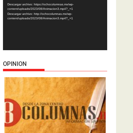
de
Descargar archivo: https://ochocolumnas.mx/wp-
vídeo
content/uploads/2023/08/Animacion3.mp4?_=1
Descargar archivo: http://ochocolumnas.mx/wp-
content/uploads/2023/08/Animacion3.mp4?_=1
OPINION