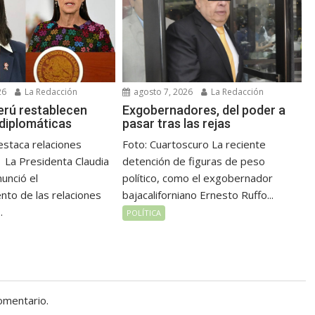
26
La Redacción
agosto 7, 2026
La Redacción
erú restablecen
Exgobernadores, del poder a
 diplomáticas
pasar tras las rejas
staca relaciones
Foto: Cuartoscuro La reciente
 La Presidenta Claudia
detención de figuras de peso
unció el
político, como el exgobernador
nto de las relaciones
bajacaliforniano Ernesto Ruffo...
.
POLÍTICA
omentario.