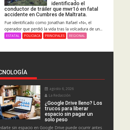
identificado el
conductor de tráiler que mwr1ó en fatal
accidente en Cumbres de Maltrata.
Fue identificado como Jonathan Rafael «N», el
operador que perdió la vida tras la volcadura de un...
ESTATAL
POLICIACA
PRINCIPALES
REGIONAL
CNOLOGÍA
agosto 6, 2026
La Redacción
¿Google Drive lleno? Los
trucos para liberar
espacio sin pagar un
solo peso
darte sin espacio en Google Drive puede ocurrir antes