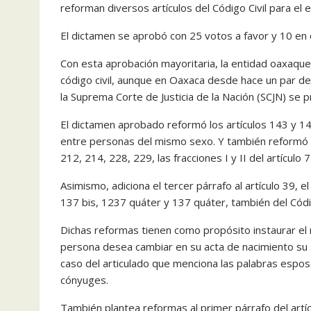
reforman diversos artículos del Código Civil para el 
El dictamen se aprobó con 25 votos a favor y 10 en c
Con esta aprobación mayoritaria, la entidad oaxaque
código civil, aunque en Oaxaca desde hace un par de
la Suprema Corte de Justicia de la Nación (SCJN) se 
El dictamen aprobado reformó los artículos 143 y 143
entre personas del mismo sexo. Y también reformó el
212, 214, 228, 229, las fracciones I y II del artículo
Asimismo, adiciona el tercer párrafo al artículo 39, el 
137 bis, 1237 quáter y 137 quáter, también del Códig
Dichas reformas tienen como propósito instaurar el r
persona desea cambiar en su acta de nacimiento su s
caso del articulado que menciona las palabras esp
cónyuges.
También plantea reformas al primer párrafo del artíc