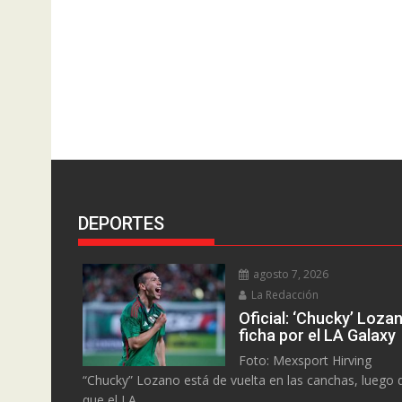
DEPORTES
agosto 7, 2026
La Redacción
Oficial: ‘Chucky’ Loza
ficha por el LA Galaxy
Foto: Mexsport Hirving
“Chucky” Lozano está de vuelta en las canchas, luego 
que el LA...