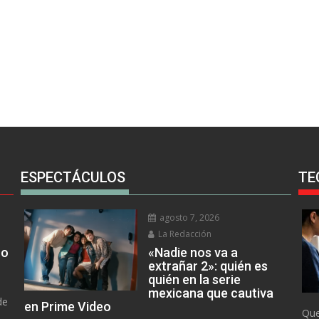
ESPECTÁCULOS
TE
agosto 7, 2026
La Redacción
no
«Nadie nos va a
extrañar 2»: quién es
quién en la serie
mexicana que cautiva
de
en Prime Video
Que