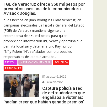
FGE de Veracruz ofrece 350 mil pesos por
presuntos asesinos de la comunicadora
Avisack Douglas.
*Los hechos en Juan Rodríguez Clara Veracruz, en
campañas electorales La Fiscalía General del Estado
(FGE) de Veracruz mantiene vigente una
recompensa de 350 mil pesos para quien
proporcione información útil, veraz y oportuna que
permita localizar y detener a Eric Raymundo
“N” y Rubén “N”, señalados como probables
responsables del ataque armado...
ESTATAL
INFORMACIÓN GENERAL
POLICIACA
PRINCIPALES
agosto 6, 2026
La Redacción
Captura policía a red
de defraudadores que
engañaba a víctimas:
‘hacían creer que habían ganado premios’