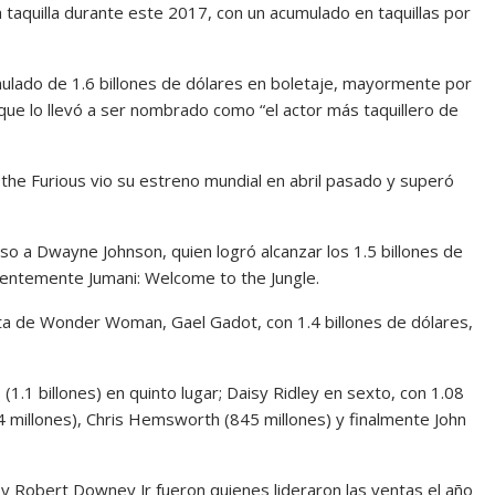
 taquilla durante este 2017, con un acumulado en taquillas por
cumulado de 1.6 billones de dólares en boletaje, mayormente por
 que lo llevó a ser nombrado como “el actor más taquillero de
 the Furious vio su estreno mundial en abril pasado y superó
so a Dwayne Johnson, quien logró alcanzar los 1.5 billones de
ientemente Jumani: Welcome to the Jungle.
sta de Wonder Woman, Gael Gadot, con 1.4 billones de dólares,
 (1.1 billones) en quinto lugar; Daisy Ridley en sexto, con 1.08
64 millones), Chris Hemsworth (845 millones) y finalmente John
y Robert Downey Jr fueron quienes lideraron las ventas el año