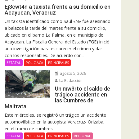
Ej3cwt4n a taxista frente a su domicilio en
Acayucan, Veracruz
Un taxista identificado como Saúl «N» fue asesinado
a balazos la tarde del martes frente a su domicilio,
ubicado en el barrio La Palma, en el municipio de
Acayucan. La Fiscalía General del Estado (FGE) inició
una investigación para esclarecer el crimen y dar
con los responsables. De acuerdo con...
ESTATAL
POLICIACA
PRINCIPALES
agosto 5, 2026
La Redacción
Un mw3rto el saldo de
trágico accidente en
las Cumbres de
Maltrata.
Este miércoles, se registró un trágico un accidente
automovilístico en la autopista Veracruz- Orizaba,
en el tramo de cumbres...
ESTATAL
POLICIACA
PRINCIPALES
REGIONAL