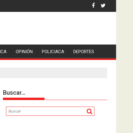
an Pedro en Lerdo de Tejada, Veracruz.
ICA
OPINIÓN
POLICIACA
DEPORTES
Buscar…
Reproductor