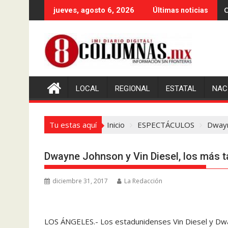
Saltar
C
jueves, agosto 6, 2026
Últimas noticias
al
contenido
LOCAL
REGIONAL
ESTATAL
NAC
Tu estas aquí
Inicio
ESPECTÁCULOS
Dwayn
Dwayne Johnson y Vin Diesel, los más t
diciembre 31, 2017
La Redacción
LOS ÁNGELES.- Los estadunidenses Vin Diesel y Dw