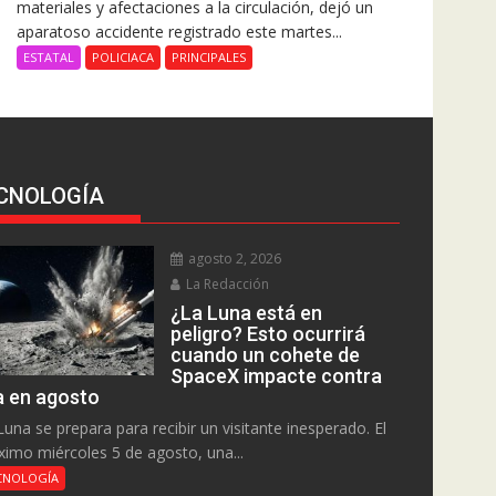
materiales y afectaciones a la circulación, dejó un
aparatoso accidente registrado este martes...
ESTATAL
POLICIACA
PRINCIPALES
CNOLOGÍA
agosto 2, 2026
La Redacción
¿La Luna está en
peligro? Esto ocurrirá
cuando un cohete de
SpaceX impacte contra
la en agosto
Luna se prepara para recibir un visitante inesperado. El
ximo miércoles 5 de agosto, una...
CNOLOGÍA