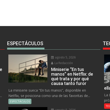
ESPECTÁCULOS
TE
agosto 5, 2026
La Redacción
ue
Miniserie “En tus
manos” en Netflix: de
qué trata y por qué
causa tanto furor
el
La miniserie sueca “En tus manos”, disponible en
La 
..
Netflix, se posiciona como una de las favoritas de...
pró
ESPECTÁCULOS
TE
agosto 5, 2026