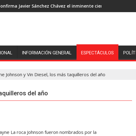
onfirma Javier Sánchez Chávez el inminente cierre de ingenió S
IONAL
INFORMACIÓN GENERAL
ESPECTÁCULOS
POLÍT
e Johnson y Vin Diesel, los más taquilleros del año
aquilleros del año
ayne La roca Johnson fueron nombrados por la