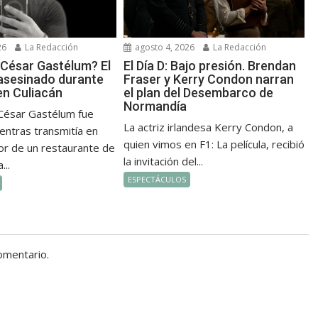
26
La Redacción
agosto 4, 2026
La Redacción
 César Gastélum? El
El Día D: Bajo presión. Brendan
 asesinado durante
Fraser y Kerry Condon narran
en Culiacán
el plan del Desembarco de
Normandía
 César Gastélum fue
La actriz irlandesa Kerry Condon, a
entras transmitía en
quien vimos en F1: La película, recibió
ior de un restaurante de
la invitación del...
...
ESPECTÁCULOS
omentario.