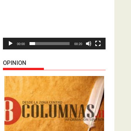
de
vídeo
00:00
00:20
OPINION