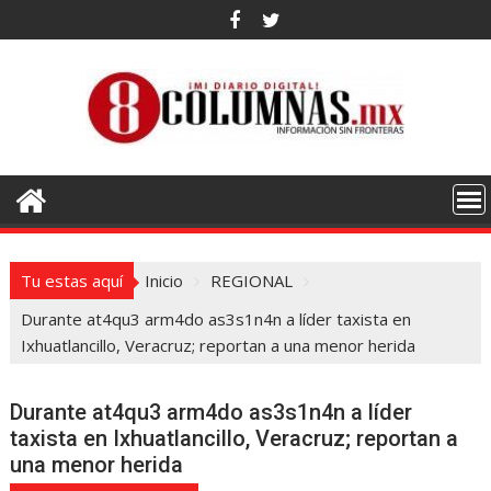
Saltar
al
contenido
Tu estas aquí
Inicio
REGIONAL
Durante at4qu3 arm4do as3s1n4n a líder taxista en
Ixhuatlancillo, Veracruz; reportan a una menor herida
Durante at4qu3 arm4do as3s1n4n a líder
taxista en Ixhuatlancillo, Veracruz; reportan a
una menor herida