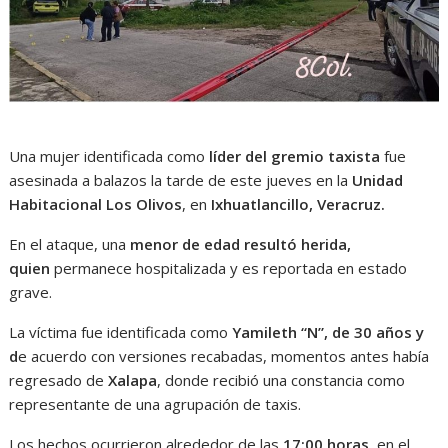
Una mujer identificada como
líder del gremio taxista
fue
asesinada a balazos la tarde de este jueves en la
Unidad
Habitacional Los Olivos
, en
Ixhuatlancillo, Veracruz.
En el ataque, una
menor de edad resultó herida,
quien
permanece hospitalizada y es reportada en estado
grave.
La víctima fue identificada como
Yamileth “N”, de 30 años y
d
e acuerdo con versiones recabadas, momentos antes había
regresado de
Xalapa
, donde recibió una constancia como
representante de una agrupación de taxis.
Los hechos ocurrieron alrededor de las
17:00 horas
, en el