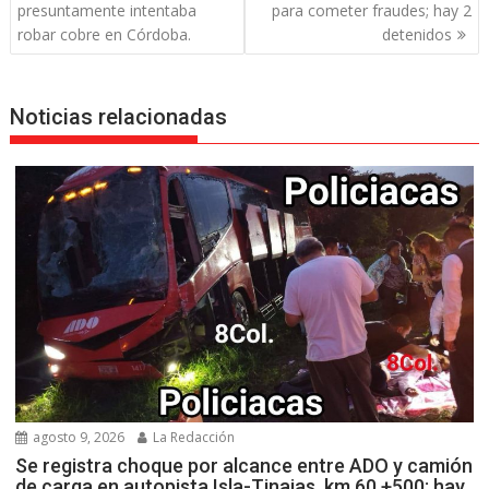
entradas
presuntamente intentaba
para cometer fraudes; hay 2
robar cobre en Córdoba.
detenidos
Noticias relacionadas
agosto 9, 2026
La Redacción
Se registra choque por alcance entre ADO y camión
de carga en autopista Isla-Tinajas, km 60 +500; hay