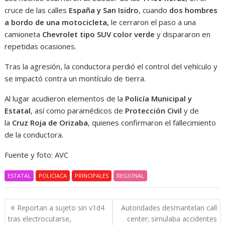
cruce de las calles
España y San Isidro
, cuando
dos hombres
a bordo de una motocicleta,
le cerraron el paso a una
camioneta
Chevrolet tipo SUV color verde
y dispararon en
repetidas ocasiones.
Tras la agresión, la conductora perdió el control del vehículo y
se impactó contra un montículo de tierra.
Al lugar acudieron elementos de la
Policía Municipal y
Estatal
, así como paramédicos de
Protección Civil
y de
la
Cruz Roja de Orizaba
, quienes confirmaron el fallecimiento
de la conductora.
Fuente y foto: AVC
ESTATAL
POLICIACA
PRINCIPALES
REGIONAL
Navegación
Reportan a sujeto sin v1d4
Autoridades desmantelan call
de
tras electrocutarse,
center; simulaba accidentes