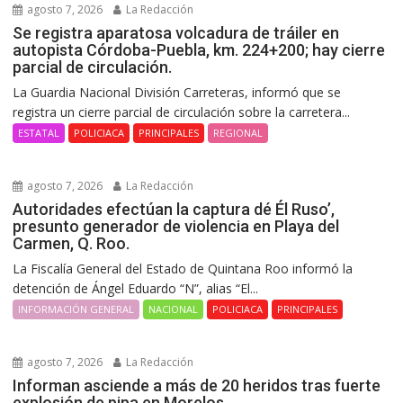
agosto 7, 2026
La Redacción
Se registra aparatosa volcadura de tráiler en
autopista Córdoba-Puebla, km. 224+200; hay cierre
parcial de circulación.
La Guardia Nacional División Carreteras, informó que se
registra un cierre parcial de circulación sobre la carretera...
ESTATAL
POLICIACA
PRINCIPALES
REGIONAL
agosto 7, 2026
La Redacción
Autoridades efectúan la captura dé Él Ruso’,
presunto generador de violencia en Playa del
Carmen, Q. Roo.
La Fiscalía General del Estado de Quintana Roo informó la
detención de Ángel Eduardo “N”, alias “El...
INFORMACIÓN GENERAL
NACIONAL
POLICIACA
PRINCIPALES
agosto 7, 2026
La Redacción
Informan asciende a más de 20 heridos tras fuerte
explosión de pipa en Morelos.