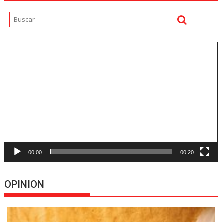
Reproductor
de
vídeo
00:00
00:20
OPINION