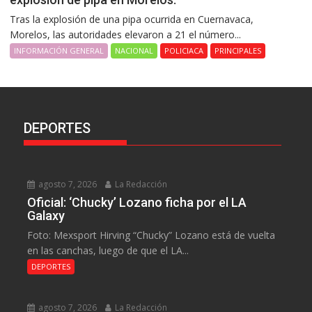
Tras la explosión de una pipa ocurrida en Cuernavaca,
Morelos, las autoridades elevaron a 21 el número...
INFORMACIÓN GENERAL
NACIONAL
POLICIACA
PRINCIPALES
DEPORTES
agosto 7, 2026
La Redacción
Oficial: ‘Chucky’ Lozano ficha por el LA
Galaxy
Foto: Mexsport Hirving “Chucky” Lozano está de vuelta
en las canchas, luego de que el LA...
DEPORTES
agosto 7, 2026
La Redacción