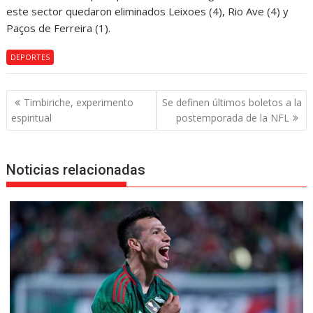
este sector quedaron eliminados Leixoes (4), Rio Ave (4) y
Paços de Ferreira (1).
DEPORTES
Navegación
Timbiriche, experimento
Se definen últimos boletos a la
de
espiritual
postemporada de la NFL
entradas
Noticias relacionadas