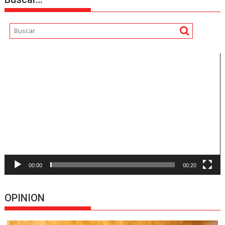
Reproductor
de
vídeo
00:00
00:20
OPINION