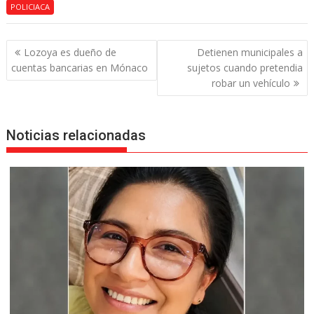
POLICIACA
Navegación
Lozoya es dueño de
Detienen municipales a
de
cuentas bancarias en Mónaco
sujetos cuando pretendia
entradas
robar un vehículo
Noticias relacionadas