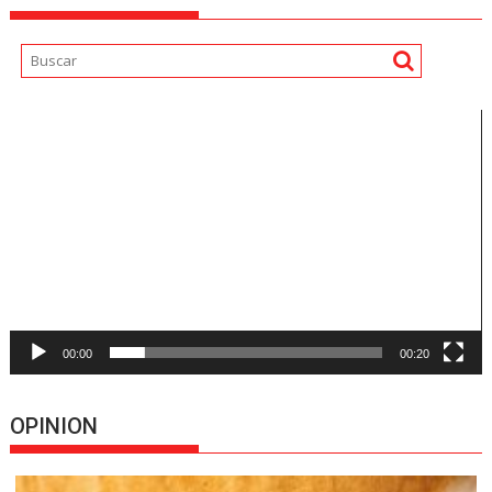
Reproductor
de
vídeo
00:00
00:20
OPINION