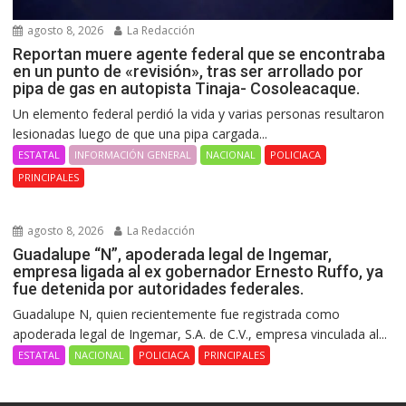
agosto 8, 2026
La Redacción
Reportan muere agente federal que se encontraba
en un punto de «revisión», tras ser arrollado por
pipa de gas en autopista Tinaja- Cosoleacaque.
Un elemento federal perdió la vida y varias personas resultaron
lesionadas luego de que una pipa cargada...
ESTATAL
INFORMACIÓN GENERAL
NACIONAL
POLICIACA
PRINCIPALES
agosto 8, 2026
La Redacción
Guadalupe “N”, apoderada legal de Ingemar,
empresa ligada al ex gobernador Ernesto Ruffo, ya
fue detenida por autoridades federales.
Guadalupe N, quien recientemente fue registrada como
apoderada legal de Ingemar, S.A. de C.V., empresa vinculada al...
ESTATAL
NACIONAL
POLICIACA
PRINCIPALES