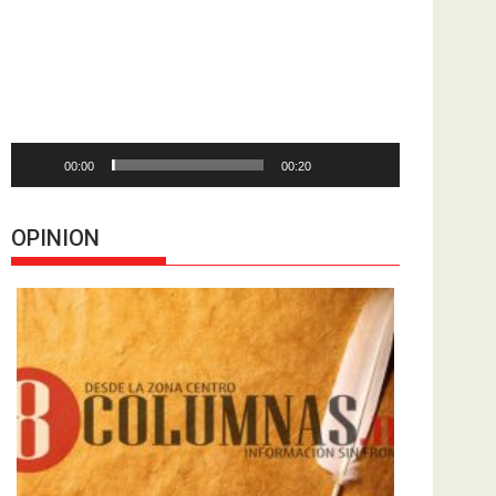
de
vídeo
00:00
00:20
OPINION