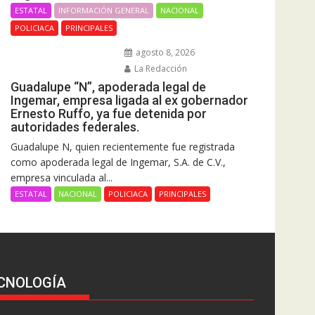
ESTATAL
INFORMACIÓN GENERAL
NACIONAL
POLICIACA
PRINCIPALES
agosto 8, 2026
La Redacción
Guadalupe “N”, apoderada legal de
Ingemar, empresa ligada al ex gobernador
Ernesto Ruffo, ya fue detenida por
autoridades federales.
Guadalupe N, quien recientemente fue registrada
como apoderada legal de Ingemar, S.A. de C.V.,
empresa vinculada al...
ESTATAL
NACIONAL
POLICIACA
PRINCIPALES
CNOLOGÍA