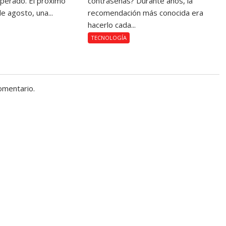
sperado. El próximo
contraseñas? Durante años, la
e agosto, una...
recomendación más conocida era
hacerlo cada...
TECNOLOGÍA
omentario.