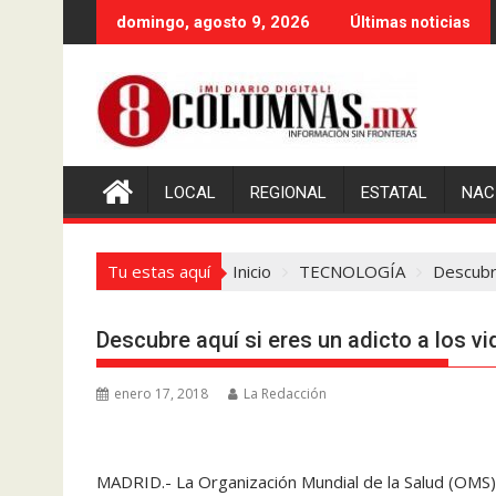
Saltar
domingo, agosto 9, 2026
Últimas noticias
al
contenido
LOCAL
REGIONAL
ESTATAL
NAC
Tu estas aquí
Inicio
TECNOLOGÍA
Descubre
Descubre aquí si eres un adicto a los v
enero 17, 2018
La Redacción
MADRID.- La Organización Mundial de la Salud (OMS)