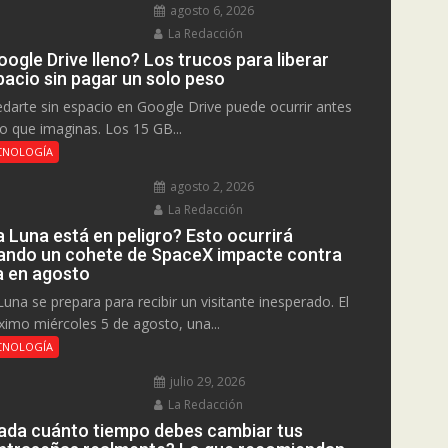
agosto 6, 2026
La Redacción
ogle Drive lleno? Los trucos para liberar
pacio sin pagar un solo peso
darte sin espacio en Google Drive puede ocurrir antes
lo que imaginas. Los 15 GB...
CNOLOGÍA
agosto 2, 2026
La Redacción
a Luna está en peligro? Esto ocurrirá
ando un cohete de SpaceX impacte contra
la en agosto
Luna se prepara para recibir un visitante inesperado. El
ximo miércoles 5 de agosto, una...
CNOLOGÍA
julio 29, 2026
La Redacción
ada cuánto tiempo debes cambiar tus