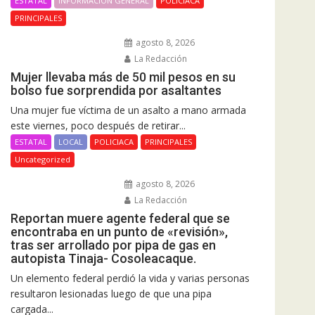
ESTATAL
INFORMACIÓN GENERAL
POLICIACA
PRINCIPALES
agosto 8, 2026
La Redacción
Mujer llevaba más de 50 mil pesos en su
bolso fue sorprendida por asaltantes
Una mujer fue víctima de un asalto a mano armada
este viernes, poco después de retirar...
ESTATAL
LOCAL
POLICIACA
PRINCIPALES
Uncategorized
agosto 8, 2026
La Redacción
Reportan muere agente federal que se
encontraba en un punto de «revisión»,
tras ser arrollado por pipa de gas en
autopista Tinaja- Cosoleacaque.
Un elemento federal perdió la vida y varias personas
resultaron lesionadas luego de que una pipa
cargada...