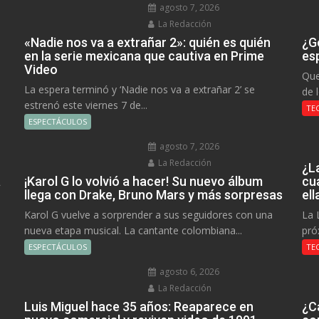
agosto 7, 2026
La Redacción
«Nadie nos va a extrañar 2»: quién es quién
¿Go
en la serie mexicana que cautiva en Prime
es
Video
Que
La espera terminó y ‘Nadie nos va a extrañar 2’ se
de 
estrenó este viernes 7 de...
TE
ESPECTÁCULOS
agosto 7, 2026
La Redacción
¿L
a
¡Karol G lo volvió a hacer! Su nuevo álbum
cu
llega con Drake, Bruno Mars y más sorpresas
el
Karol G vuelve a sorprender a sus seguidores con una
La 
nueva etapa musical. La cantante colombiana...
pró
ESPECTÁCULOS
TE
agosto 6, 2026
La Redacción
Luis Miguel hace 35 años: Reaparece en
¿C