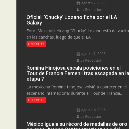
agosto 7, 2026
La Redacción
Oficial: ‘Chucky’ Lozano ficha por el LA
Galaxy
Foto: Mexsport Hirving “Chucky” Lozano está de vuelta
en las canchas, luego de que el LA...
DEPORTES
agosto 7, 2026
La Redacción
Romina Hinojosa escala posiciones en el
Tour de Francia Femenil tras escapada en l
etapa 7
La mexicana Romina Hinojosa volvió a aparecer en el
escenario internacional durante el Tour de Francia...
DEPORTES
agosto 6, 2026
La Redacción
México iguala su récord de medallas de oro