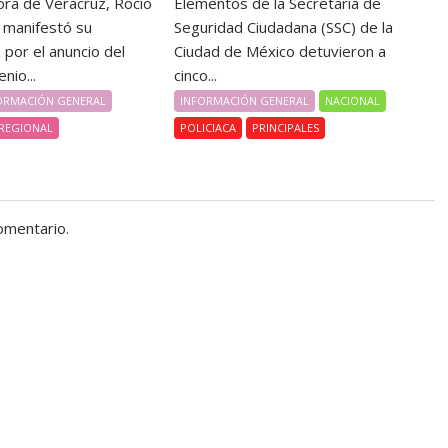
ra de Veracruz, Rocío
Elementos de la Secretaría de
, manifestó su
Seguridad Ciudadana (SSC) de la
por el anuncio del
Ciudad de México detuvieron a
nio...
cinco...
ORMACIÓN GENERAL
INFORMACIÓN GENERAL
NACIONAL
REGIONAL
POLICIACA
PRINCIPALES
omentario.