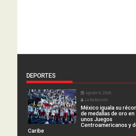
DEPORTES
agosto 6, 2026
La Redacción
México iguala su réco
de medallas de oro en
unos Juegos
Centroamericanos y d
Caribe