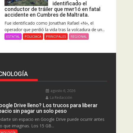
identificado el
conductor de tráiler que mwr1ó en fatal
accidente en Cumbres de Maltrata.
Fue identificado como Jonathan Rafael «N», el
operador que perdió la vida tras la volcadura de un...
ESTATAL
POLICIACA
PRINCIPALES
REGIONAL
CNOLOGÍA
agosto 6, 2026
La Redacción
ogle Drive lleno? Los trucos para liberar
pacio sin pagar un solo peso
darte sin espacio en Google Drive puede ocurrir antes
lo que imaginas. Los 15 GB...
CNOLOGÍA