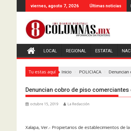
Saltar
viernes, agosto 7, 2026
Últimas noticias
al
contenido
LOCAL
REGIONAL
ESTATAL
NAC
Tu estas aquí
Inicio
POLICIACA
Denuncian 
Denuncian cobro de piso comerciantes 
octubre 15, 2019
La Redacción
Xalapa, Ver.- Propietarios de establecimientos de la 