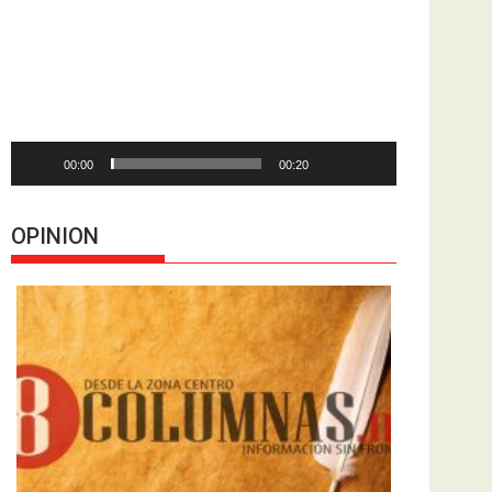
de
vídeo
00:00
00:20
OPINION