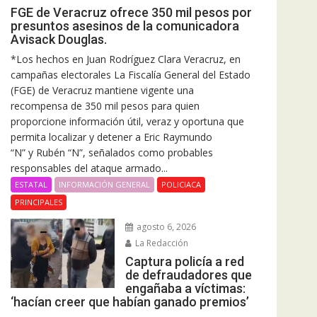
FGE de Veracruz ofrece 350 mil pesos por
presuntos asesinos de la comunicadora
Avisack Douglas.
*Los hechos en Juan Rodríguez Clara Veracruz, en
campañas electorales La Fiscalía General del Estado
(FGE) de Veracruz mantiene vigente una
recompensa de 350 mil pesos para quien
proporcione información útil, veraz y oportuna que
permita localizar y detener a Eric Raymundo
“N” y Rubén “N”, señalados como probables
responsables del ataque armado...
ESTATAL
INFORMACIÓN GENERAL
POLICIACA
PRINCIPALES
agosto 6, 2026
La Redacción
Captura policía a red
de defraudadores que
engañaba a víctimas:
‘hacían creer que habían ganado premios’