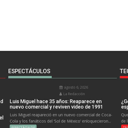
ESPECTÁCULOS
TE
agosto 6, 2026
La Redacción
rd
Luis Miguel hace 35 años: Reaparece en
¿Go
nuevo comercial y reviven video de 1991
es
Luis Miguel reapareció en un nuevo comercial de Coca-
Que
el
Cola y los fanáticos del ‘Sol de México’ enloquecieron...
de 
ESPECTÁCULOS
TE