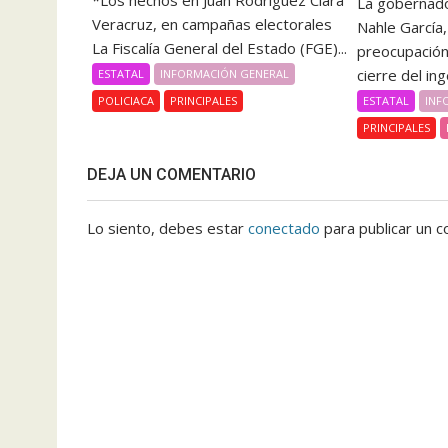
*Los hechos en Juan Rodríguez Clara
La gobernado
Veracruz, en campañas electorales
Nahle García
La Fiscalía General del Estado (FGE)...
preocupación 
cierre del inge
ESTATAL
INFORMACIÓN GENERAL
ESTATAL
INF
POLICIACA
PRINCIPALES
PRINCIPALES
DEJA UN COMENTARIO
Lo siento, debes estar
conectado
para publicar un c