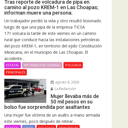
Tras reporte de volcadura de pipa en
camino al pozo KREM-1 en Las Choapas;
informan muere una persona.
Un trabajador perdió la vida y otro resultó lesionado
luego de que una pipa de la empresa TICSA
171 volcara la tarde de este viernes en un camino
rural que conduce hacia las instalaciones petroleras
del pozo KREM-1, en territorio del ejido Constitución
Mexicana, en el municipio de Las Choapas. El
accidente...
ESTATAL
INFORMACIÓN GENERAL
POLICIACA
PRINCIPALES
agosto 8, 2026
La Redacción
Mujer llevaba más de
50 mil pesos en su
bolso fue sorprendida por asaltantes
Una mujer fue víctima de un asalto a mano armada
este viernes, poco después de retirar...
ESTATAL
LOCAL
POLICIACA
PRINCIPALES