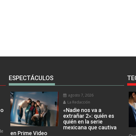
ESPECTÁCULOS
TE
agosto 7, 2026
La Redacción
no
«Nadie nos va a
extrañar 2»: quién es
quién en la serie
mexicana que cautiva
de
en Prime Video
Que