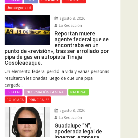
Uncategorized
agosto 8, 2026
La Redacción
Reportan muere
agente federal que se
encontraba en un
punto de «revisión», tras ser arrollado por
pipa de gas en autopista Tinaja-
Cosoleacaque.
Un elemento federal perdió la vida y varias personas
resultaron lesionadas luego de que una pipa
cargada...
ESTATAL
INFORMACIÓN GENERAL
NACIONAL
POLICIACA
PRINCIPALES
agosto 8, 2026
La Redacción
Guadalupe “N”,
apoderada legal de
Ingemar, empresa