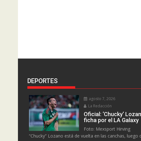
DEPORTES
agosto 7, 2026
La Redacción
Oficial: ‘Chucky’ Loza
ficha por el LA Galaxy
Foto: Mexsport Hirving
“Chucky” Lozano está de vuelta en las canchas, luego 