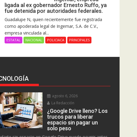
ligada al ex gobernador Ernesto Ruffo, ya
fue detenida por autoridades federales.
Guadalupe N, quien recientemente fue registrada
como apoderada legal de Ingemar, S.A. de C.V.,
empresa vinculada al...
ESTATAL
NACIONAL
POLICIACA
PRINCIPALES
CNOLOGÍA
agosto 6, 2026
La Redacción
¿Google Drive lleno? Los
trucos para liberar
espacio sin pagar un
solo peso
darte sin espacio en Google Drive puede ocurrir antes