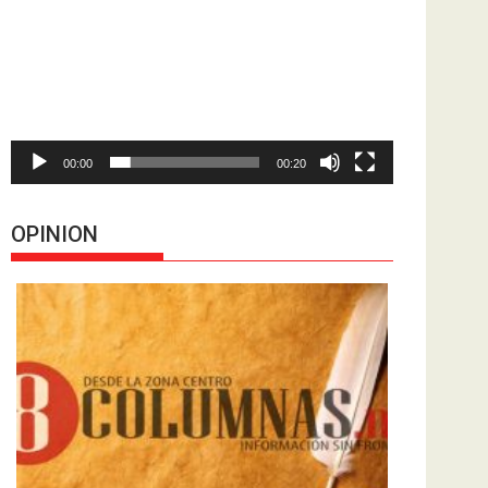
de
vídeo
00:00
00:20
OPINION