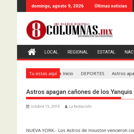
Saltar
domingo, agosto 9, 2026
Últimas noticias
al
contenido
LOCAL
REGIONAL
ESTATAL
NAC
Tu estas aquí
Inicio
DEPORTES
Astros apa
Astros apagan cañones de los Yanquis 
octubre 15, 2019
La Redacción
NUEVA YORK.- Los Astros de Houston vencieron como