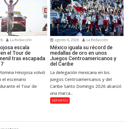
26
La Redacción
agosto 6, 2026
La Redacción
ojosa escala
México iguala su récord de
en el Tour de
medallas de oro en unos
menil tras escapada
Juegos Centroamericanos y
 7
del Caribe
Romina Hinojosa volvió
La delegación mexicana en los
n el escenario
Juegos Centroamericanos y del
 durante el Tour de
Caribe Santo Domingo 2026 alcanzó
una marca...
DEPORTES