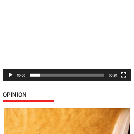
Reproductor
de
vídeo
00:00
00:20
OPINION