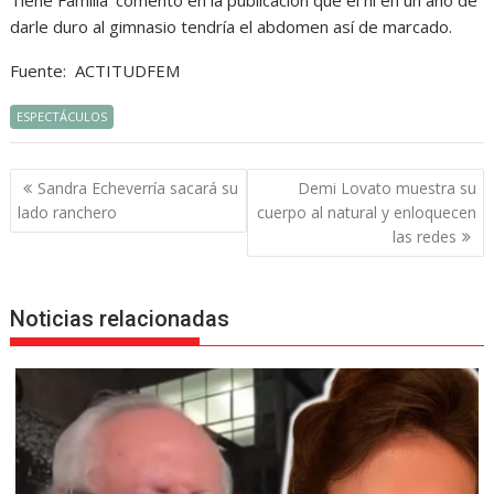
Tiene Familia’ comentó en la publicación que él ni en un año de
darle duro al gimnasio tendría el abdomen así de marcado.
Fuente: ACTITUDFEM
ESPECTÁCULOS
Navegación
Sandra Echeverría sacará su
Demi Lovato muestra su
de
lado ranchero
cuerpo al natural y enloquecen
entradas
las redes
Noticias relacionadas