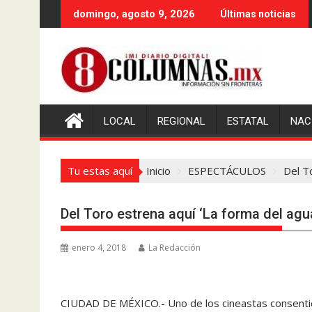
Saltar
domingo, agosto 9, 2026
Últimas noticias
al
contenido
LOCAL
REGIONAL
ESTATAL
NAC
Tu estas aquí
Inicio
ESPECTÁCULOS
Del T
Del Toro estrena aquí ‘La forma del agu
enero 4, 2018
La Redacción
CIUDAD DE MÉXICO.- Uno de los cineastas consentido