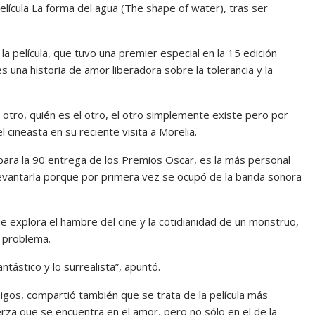
lícula La forma del agua (The shape of water), tras ser
a película, que tuvo una premier especial en la 15 edición
es una historia de amor liberadora sobre la tolerancia y la
otro, quién es el otro, el otro simplemente existe pero por
l cineasta en su reciente visita a Morelia.
s para la 90 entrega de los Premios Oscar, es la más personal
s levantarla porque por primera vez se ocupó de la banda sonora
e explora el hambre del cine y la cotidianidad de un monstruo,
n problema.
ntástico y lo surrealista”, apuntó.
igos, compartió también que se trata de la película más
erza que se encuentra en el amor, pero no sólo en el de la