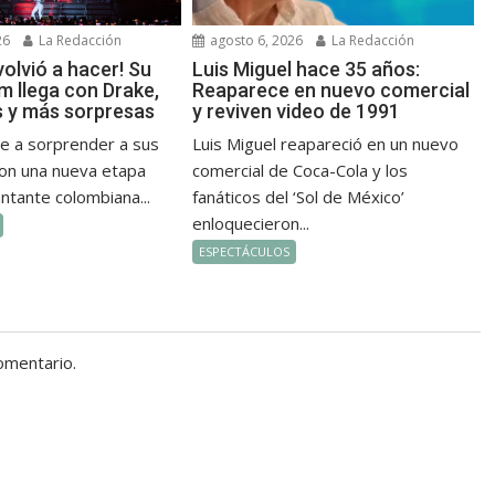
26
La Redacción
agosto 6, 2026
La Redacción
 volvió a hacer! Su
Luis Miguel hace 35 años:
m llega con Drake,
Reaparece en nuevo comercial
 y más sorpresas
y reviven video de 1991
ve a sorprender a sus
Luis Miguel reapareció en un nuevo
on una nueva etapa
comercial de Coca-Cola y los
antante colombiana...
fanáticos del ‘Sol de México’
enloquecieron...
ESPECTÁCULOS
omentario.