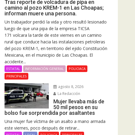
Tras reporte de volcadura de pipa en
camino al pozo KREM-1 en Las Choapas;
informan muere una persona.
Un trabajador perdió la vida y otro resultó lesionado
luego de que una pipa de la empresa TICSA
171 volcara la tarde de este viernes en un camino
rural que conduce hacia las instalaciones petroleras
del pozo KREM-1, en territorio del ejido Constitución
Mexicana, en el municipio de Las Choapas. El
accidente...
ESTATAL
INFORMACIÓN GENERAL
POLICIACA
PRINCIPALES
agosto 8, 2026
La Redacción
Mujer llevaba más de
50 mil pesos en su
bolso fue sorprendida por asaltantes
Una mujer fue víctima de un asalto a mano armada
este viernes, poco después de retirar...
ESTATAL
LOCAL
POLICIACA
PRINCIPALES