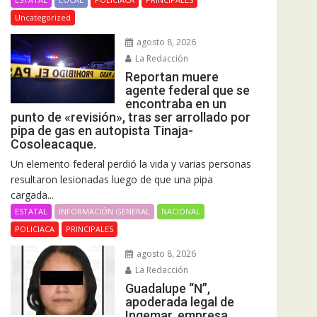
Uncategorized
agosto 8, 2026
La Redacción
Reportan muere
agente federal que se
encontraba en un
punto de «revisión», tras ser arrollado por
pipa de gas en autopista Tinaja-
Cosoleacaque.
Un elemento federal perdió la vida y varias personas
resultaron lesionadas luego de que una pipa
cargada...
ESTATAL
INFORMACIÓN GENERAL
NACIONAL
POLICIACA
PRINCIPALES
agosto 8, 2026
La Redacción
Guadalupe “N”,
apoderada legal de
Ingemar, empresa