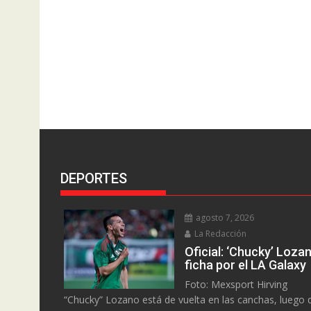
DEPORTES
agosto 7, 2026
La Redacción
Oficial: ‘Chucky’ Loza
ficha por el LA Galaxy
Foto: Mexsport Hirving
“Chucky” Lozano está de vuelta en las canchas, luego 