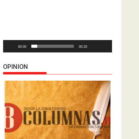
de
vídeo
00:00
00:20
OPINION