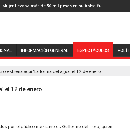
Mujer llevaba más de 50 mil pesos en su bolso fue sorprendida
IONAL
INFORMACIÓN GENERAL
ESPECTÁCULOS
POLÍT
oro estrena aquí ‘La forma del agua’ el 12 de enero
a’ el 12 de enero
s por el público mexicano es Guillermo del Toro, quien