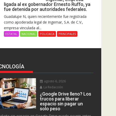
ligada al ex gobernador Ernesto Ruffo, ya
fue detenida por autoridades federales.
Guadalupe N, quien recientemente fue registrada
como apoderada legal de Ingemar, S.A. de C.V.,
empresa vinculada al...
ESTATAL
NACIONAL
POLICIACA
PRINCIPALES
CNOLOGÍA
agosto 6, 2026
La Redacción
¿Google Drive lleno? Los
trucos para liberar
espacio sin pagar un
solo peso
darte sin espacio en Google Drive puede ocurrir antes