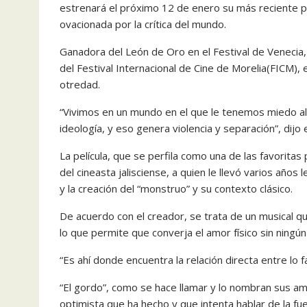
estrenará el próximo 12 de enero su más reciente pe
ovacionada por la crítica del mundo.
Ganadora del León de Oro en el Festival de Venecia, l
del Festival Internacional de Cine de Morelia(FICM), 
otredad.
“Vivimos en un mundo en el que le tenemos miedo al 
ideología, y eso genera violencia y separación”, dijo e
La película, que se perfila como una de las favorita
del cineasta jalisciense, a quien le llevó varios año
y la creación del “monstruo” y su contexto clásico.
De acuerdo con el creador, se trata de un musical qu
lo que permite que converja el amor físico sin ningú
“Es ahí donde encuentra la relación directa entre lo fa
“El gordo”, como se hace llamar y lo nombran sus am
optimista que ha hecho y que intenta hablar de la fu