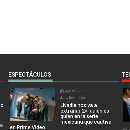
ESPECTÁCULOS
TE
agosto 7, 2026
La Redacción
no
«Nadie nos va a
extrañar 2»: quién es
quién en la serie
mexicana que cautiva
de
en Prime Video
Que