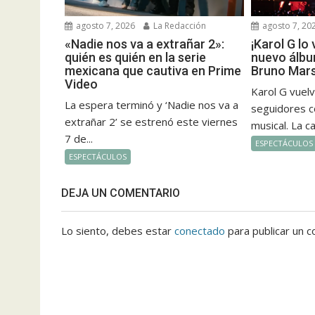
agosto 7, 2026
La Redacción
agosto 7, 20
«Nadie nos va a extrañar 2»:
¡Karol G lo
quién es quién en la serie
nuevo álbu
mexicana que cautiva en Prime
Bruno Mars
Video
Karol G vuel
La espera terminó y ‘Nadie nos va a
seguidores c
extrañar 2’ se estrenó este viernes
musical. La c
7 de...
ESPECTÁCULOS
ESPECTÁCULOS
DEJA UN COMENTARIO
Lo siento, debes estar
conectado
para publicar un c