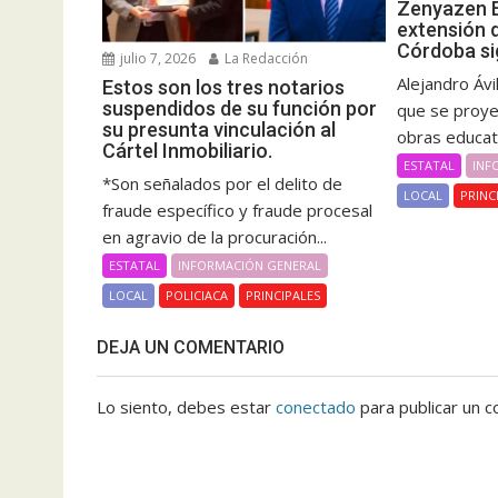
Zenyazen E
extensión 
Córdoba si
julio 7, 2026
La Redacción
Alejandro Ávi
Estos son los tres notarios
suspendidos de su función por
que se proye
su presunta vinculación al
obras educat
Cártel Inmobiliario.
ESTATAL
INF
*Son señalados por el delito de
LOCAL
PRINC
fraude específico y fraude procesal
en agravio de la procuración...
ESTATAL
INFORMACIÓN GENERAL
LOCAL
POLICIACA
PRINCIPALES
DEJA UN COMENTARIO
Lo siento, debes estar
conectado
para publicar un c