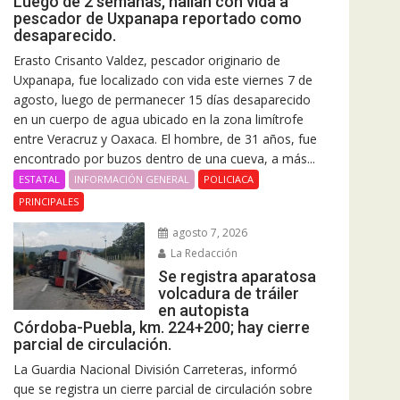
Luego de 2 semanas, hallan con vida a
pescador de Uxpanapa reportado como
desaparecido.
Erasto Crisanto Valdez, pescador originario de
Uxpanapa, fue localizado con vida este viernes 7 de
agosto, luego de permanecer 15 días desaparecido
en un cuerpo de agua ubicado en la zona limítrofe
entre Veracruz y Oaxaca. El hombre, de 31 años, fue
encontrado por buzos dentro de una cueva, a más...
ESTATAL
INFORMACIÓN GENERAL
POLICIACA
PRINCIPALES
agosto 7, 2026
La Redacción
Se registra aparatosa
volcadura de tráiler
en autopista
Córdoba-Puebla, km. 224+200; hay cierre
parcial de circulación.
La Guardia Nacional División Carreteras, informó
que se registra un cierre parcial de circulación sobre