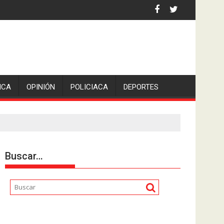
iden escolleras para evitar nuevos casos
ICA
OPINIÓN
POLICIACA
DEPORTES
Buscar…
Reproductor