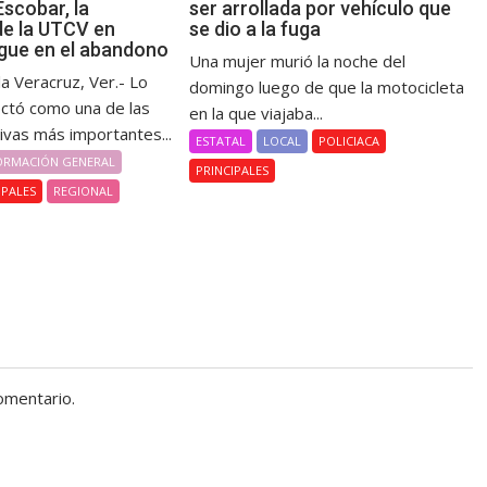
scobar, la
ser arrollada por vehículo que
de la UTCV en
se dio a la fuga
gue en el abandono
Una mujer murió la noche del
la Veracruz, Ver.- Lo
domingo luego de que la motocicleta
ctó como una de las
en la que viajaba...
ivas más importantes...
ESTATAL
LOCAL
POLICIACA
ORMACIÓN GENERAL
PRINCIPALES
IPALES
REGIONAL
omentario.