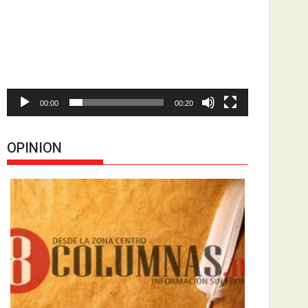
de
vídeo
00:00
00:20
OPINION