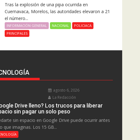
Tras la explosión de una pipa ocurrida en
Cuernavaca, Morelos, las autoridades elevaron a 21
el número...
INFORMACIÓN GENERAL
NACIONAL
POLICIACA
PRINCIPALES
CNOLOGÍA
agosto 6, 2026
La Redacción
ogle Drive lleno? Los trucos para liberar
pacio sin pagar un solo peso
darte sin espacio en Google Drive puede ocurrir antes
lo que imaginas. Los 15 GB...
CNOLOGÍA