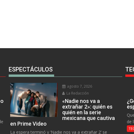
ESPECTÁCULOS
TE
agosto 7, 2026
La Redacción
no
«Nadie nos va a
¿Go
extrañar 2»: quién es
es
quién en la serie
Que
mexicana que cautiva
de
de 
en Prime Video
TE
La espera terminó y ‘Nadie nos va a extrañar 2’ se