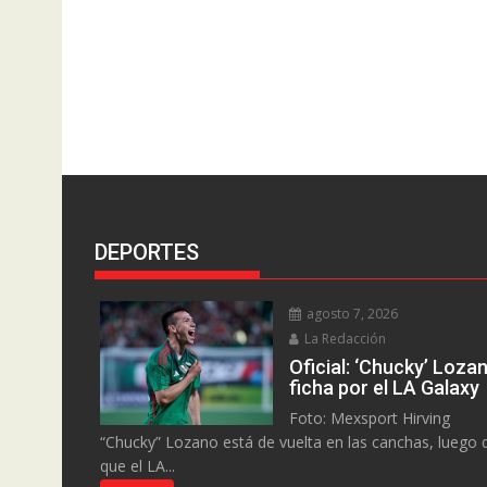
DEPORTES
agosto 7, 2026
La Redacción
Oficial: ‘Chucky’ Loza
ficha por el LA Galaxy
Foto: Mexsport Hirving
“Chucky” Lozano está de vuelta en las canchas, luego 
que el LA...