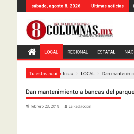
Saltar
sábado, agosto 8, 2026
Últimas noticias
al
contenido
LOCAL
REGIONAL
ESTATAL
NAC
Tu estas aquí
Inicio
LOCAL
Dan mantenimie
Dan mantenimiento a bancas del parque
febrero 23, 2018
La Redacción