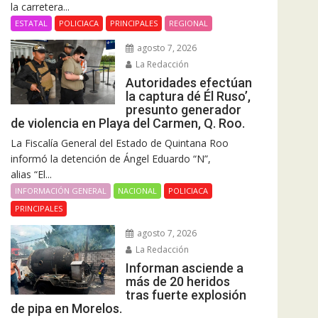
la carretera...
ESTATAL
POLICIACA
PRINCIPALES
REGIONAL
agosto 7, 2026
La Redacción
Autoridades efectúan
la captura dé Él Ruso’,
presunto generador
de violencia en Playa del Carmen, Q. Roo.
La Fiscalía General del Estado de Quintana Roo
informó la detención de Ángel Eduardo “N”,
alias “El...
INFORMACIÓN GENERAL
NACIONAL
POLICIACA
PRINCIPALES
agosto 7, 2026
La Redacción
Informan asciende a
más de 20 heridos
tras fuerte explosión
de pipa en Morelos.