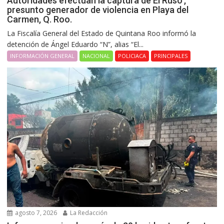
Autoridades efectúan la captura dé Él Ruso’,
presunto generador de violencia en Playa del
Carmen, Q. Roo.
La Fiscalía General del Estado de Quintana Roo informó la
detención de Ángel Eduardo “N”, alias “El...
INFORMACIÓN GENERAL
NACIONAL
POLICIACA
PRINCIPALES
agosto 7, 2026
La Redacción