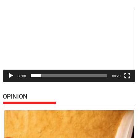
Reproductor
de
vídeo
00:00
00:20
OPINION