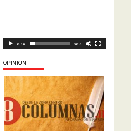
de
vídeo
00:00
00:20
OPINION