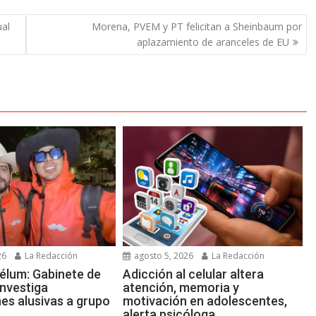
ual
Morena, PVEM y PT felicitan a Sheinbaum por
aplazamiento de aranceles de EU
26
La Redacción
agosto 5, 2026
La Redacción
élum: Gabinete de
Adicción al celular altera
investiga
atención, memoria y
es alusivas a grupo
motivación en adolescentes,
alerta psicóloga