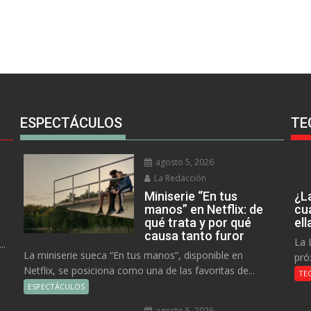
ESPECTÁCULOS
TE
agosto 5, 2026
La Redacción
Miniserie “En tus
¿L
manos” en Netflix: de
cu
qué trata y por qué
el
causa tanto furor
La 
..
La miniserie sueca “En tus manos”, disponible en
pró
Netflix, se posiciona como una de las favoritas de...
TE
ESPECTÁCULOS
agosto 5, 2026