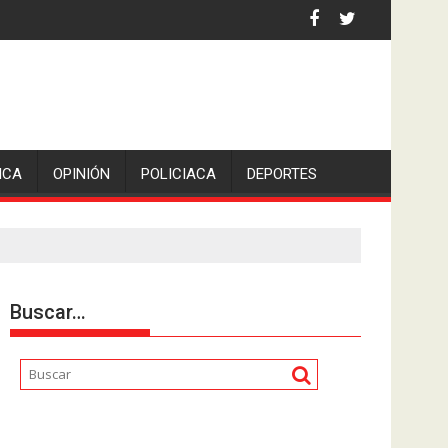
ó San Pedro en Lerdo de Tejada, Veracruz.
ICA
OPINIÓN
POLICIACA
DEPORTES
Buscar…
Reproductor