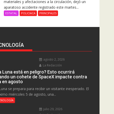
materiales y afectaciones a la circulación, dejó un
aparatoso accidente registrado este martes...
ESTATAL
POLICIACA
PRINCIPALES
CNOLOGÍA
agosto 2, 2026
La Redacción
a Luna está en peligro? Esto ocurrirá
ando un cohete de SpaceX impacte contra
la en agosto
Luna se prepara para recibir un visitante inesperado. El
ximo miércoles 5 de agosto, una...
CNOLOGÍA
julio 29, 2026