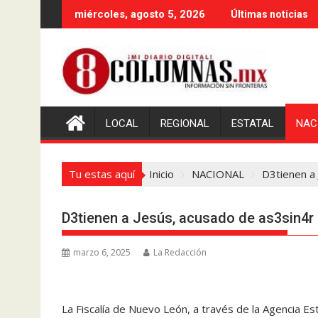
Saltar
miércoles, agosto 5, 2026
Últimas noticias
al
contenido
LOCAL
REGIONAL
ESTATAL
NAC
Tu estas aquí
Inicio
NACIONAL
D3tienen a 
D3tienen a Jesús, acusado de as3sin4r
marzo 6, 2025
La Redacción
La Fiscalía de Nuevo León, a través de la Agencia Es