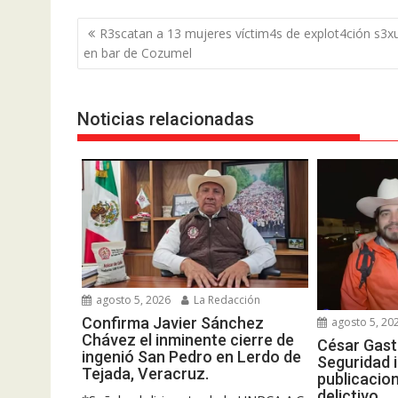
Navegación
R3scatan a 13 mujeres víctim4s de explot4ción s3x
de
en bar de Cozumel
entradas
Noticias relacionadas
agosto 5, 2026
La Redacción
Confirma Javier Sánchez
agosto 5, 20
Chávez el inminente cierre de
César Gast
ingenió San Pedro en Lerdo de
Seguridad 
Tejada, Veracruz.
publicacion
delictivo