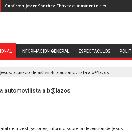
Confirma Javier Sánchez Chávez el inminente cierre de ingeni
IONAL
INFORMACIÓN GENERAL
ESPECTÁCULOS
POLÍT
Jesús, acusado de as3sin4r a automovilista a b@lazos
 a automovilista a b@lazos
tatal de Investigaciones, informó sobre la detención de Jesús