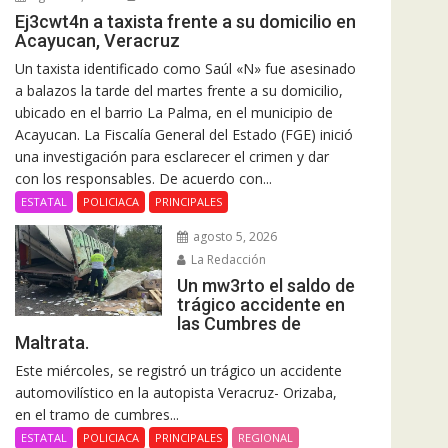
Ej3cwt4n a taxista frente a su domicilio en
Acayucan, Veracruz
Un taxista identificado como Saúl «N» fue asesinado
a balazos la tarde del martes frente a su domicilio,
ubicado en el barrio La Palma, en el municipio de
Acayucan. La Fiscalía General del Estado (FGE) inició
una investigación para esclarecer el crimen y dar
con los responsables. De acuerdo con...
ESTATAL
POLICIACA
PRINCIPALES
agosto 5, 2026
La Redacción
Un mw3rto el saldo de
trágico accidente en
las Cumbres de
Maltrata.
Este miércoles, se registró un trágico un accidente
automovilístico en la autopista Veracruz- Orizaba,
en el tramo de cumbres...
ESTATAL
POLICIACA
PRINCIPALES
REGIONAL