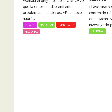
*Señala el dirigente de la UNPCA A.C
que la empresa dijo enfrenta
El asesinato 
problemas financieros. *Reconoce
contenido Cé
habrá...
en Culiacán, S
investigado p
ESTATAL
NACIONAL
PRINCIPALES
NACIONAL
REGIONAL