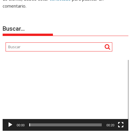
comentario.
Buscar…
Reproductor
de
vídeo
00:00
00:20