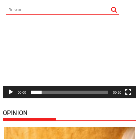
Reproductor
de
vídeo
00:00
00:20
OPINION