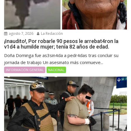
agosto 7, 2026
La Redacción
¡Inaudito!, Por robarle 90 pesos le arrebat4ron la
v1d4 a humilde mujer; tenía 82 años de edad.
Doña Dominga fue as3sin4da a pedr4das tras concluir su
jornada de trabajo Un asesinato más conmueve...
INFORMACIÓN GENERAL
NACIONAL