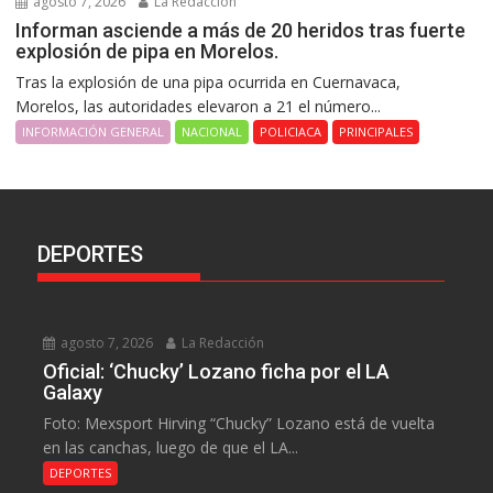
agosto 7, 2026
La Redacción
Informan asciende a más de 20 heridos tras fuerte
explosión de pipa en Morelos.
Tras la explosión de una pipa ocurrida en Cuernavaca,
Morelos, las autoridades elevaron a 21 el número...
INFORMACIÓN GENERAL
NACIONAL
POLICIACA
PRINCIPALES
DEPORTES
agosto 7, 2026
La Redacción
Oficial: ‘Chucky’ Lozano ficha por el LA
Galaxy
Foto: Mexsport Hirving “Chucky” Lozano está de vuelta
en las canchas, luego de que el LA...
DEPORTES