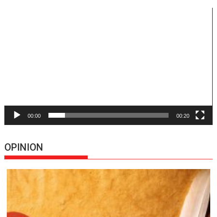
Reproductor
de
vídeo
00:00
00:20
OPINION