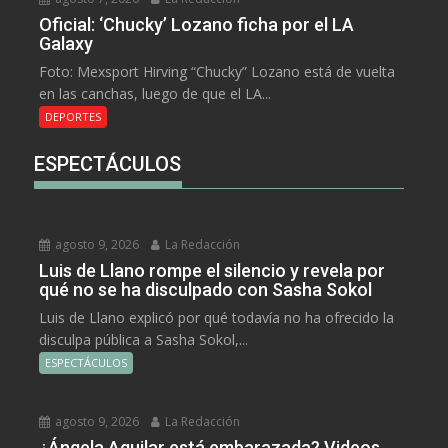
Oficial: ‘Chucky’ Lozano ficha por el LA
Galaxy
Foto: Mexsport Hirving “Chucky” Lozano está de vuelta
en las canchas, luego de que el LA...
DEPORTES
ESPECTÁCULOS
agosto 9, 2026
La Redacción
Luis de Llano rompe el silencio y revela por
qué no se ha disculpado con Sasha Sokol
Luis de Llano explicó por qué todavía no ha ofrecido la
disculpa pública a Sasha Sokol,...
ESPECTÁCULOS
agosto 9, 2026
La Redacción
¿Ángela Aguilar está embarazada? Videos