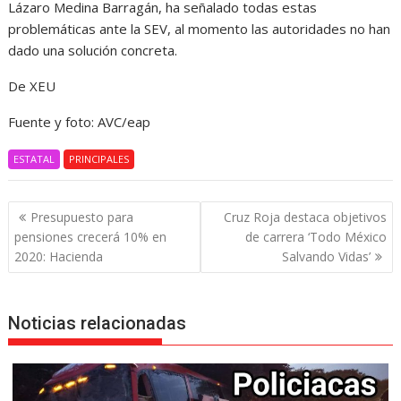
Lázaro Medina Barragán, ha señalado todas estas
problemáticas ante la SEV, al momento las autoridades no han
dado una solución concreta.
De XEU
Fuente y foto: AVC/eap
ESTATAL
PRINCIPALES
Navegación
Presupuesto para
Cruz Roja destaca objetivos
de
pensiones crecerá 10% en
de carrera ‘Todo México
entradas
2020: Hacienda
Salvando Vidas’
Noticias relacionadas