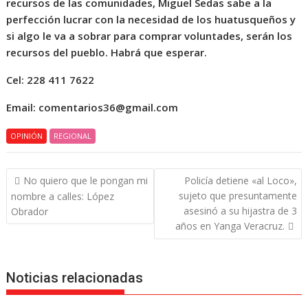
recursos de las comunidades, Miguel Sedas sabe a la
perfección lucrar con la necesidad de los huatusqueños y
si algo le va a sobrar para comprar voluntades, serán los
recursos del pueblo. Habrá que esperar.
Cel: 228 411 7622
Email: comentarios36@gmail.com
OPINIÓN
REGIONAL
Navegación
No quiero que le pongan mi
Policía detiene «al Loco»,
de
sujeto que presuntamente
nombre a calles: López
entradas
asesinó a su hijastra de 3
Obrador
años en Yanga Veracruz.
Noticias relacionadas