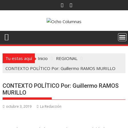
Saltar
al
contenido
Tu estas aquí
Inicio
REGIONAL
CONTEXTO POLÍTICO Por: Guillermo RAMOS MURILLO
CONTEXTO POLÍTICO Por: Guillermo RAMOS
MURILLO
octubre 3, 2019
La Redacción