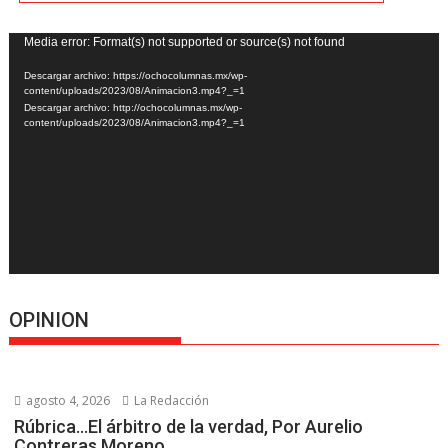
Reproductor
Media error: Format(s) not supported or source(s) not found
de
Descargar archivo: https://ochocolumnas.mx/wp-
vídeo
content/uploads/2023/08/Animacion3.mp4?_=1
Descargar archivo: http://ochocolumnas.mx/wp-
content/uploads/2023/08/Animacion3.mp4?_=1
OPINION
agosto 4, 2026
La Redacción
Rúbrica…El árbitro de la verdad, Por Aurelio
Contreras Moreno