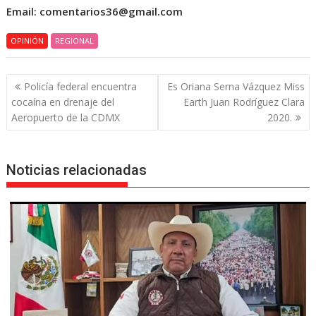
Email: comentarios36@gmail.com
OPINIÓN
REGIONAL
Navegación
Policía federal encuentra
Es Oriana Serna Vázquez Miss
de
cocaína en drenaje del
Earth Juan Rodríguez Clara
entradas
Aeropuerto de la CDMX
2020.
Noticias relacionadas