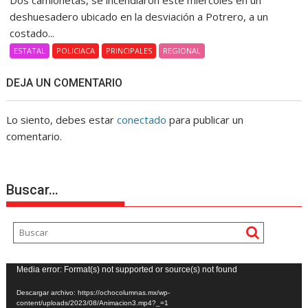
deshuesadero ubicado en la desviación a Potrero, a un
costado...
ESTATAL
POLICIACA
PRINCIPALES
REGIONAL
DEJA UN COMENTARIO
Lo siento, debes estar
conectado
para publicar un
comentario.
Buscar…
Reproductor
Media error: Format(s) not supported or source(s) not found
de
Descargar archivo: https://ochocolumnas.mx/wp-
vídeo
content/uploads/2023/08/Animacion3.mp4?_=1