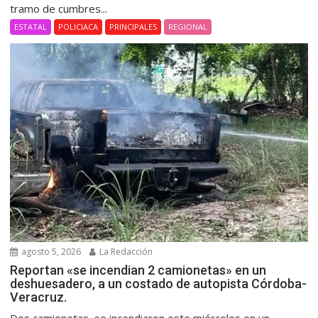
tramo de cumbres...
ESTATAL
POLICIACA
PRINCIPALES
REGIONAL
agosto 5, 2026
La Redacción
Reportan «se incendian 2 camionetas» en un
deshuesadero, a un costado de autopista Córdoba-
Veracruz.
Dos camionetas, se incendiaron este miércoles en un