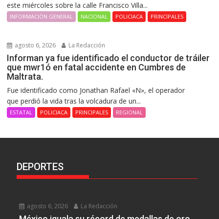
este miércoles sobre la calle Francisco Villa...
INFORMACIÓN GENERAL
NACIONAL
POLICIACA
PRINCIPALES
agosto 6, 2026
La Redacción
Informan ya fue identificado el conductor de tráiler
que mwr1ó en fatal accidente en Cumbres de
Maltrata.
Fue identificado como Jonathan Rafael «N», el operador
que perdió la vida tras la volcadura de un...
ESTATAL
POLICIACA
PRINCIPALES
REGIONAL
DEPORTES
agosto 6, 2026
La Redacción
México iguala su récord de medallas de oro