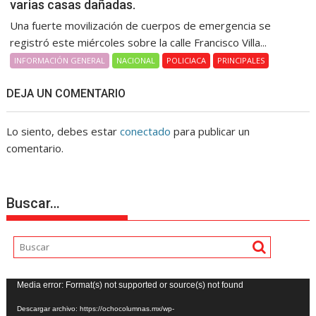
varias casas dañadas.
Una fuerte movilización de cuerpos de emergencia se
registró este miércoles sobre la calle Francisco Villa...
INFORMACIÓN GENERAL
NACIONAL
POLICIACA
PRINCIPALES
DEJA UN COMENTARIO
Lo siento, debes estar
conectado
para publicar un
comentario.
Buscar…
Reproductor
Media error: Format(s) not supported or source(s) not found
de
Descargar archivo: https://ochocolumnas.mx/wp-