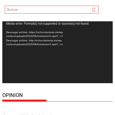
Reproductor
Media error: Format(s) not supported or source(s) not found
de
Descargar archivo: https://ochocolumnas.mx/wp-
vídeo
content/uploads/2023/08/Animacion3.mp4?_=1
Descargar archivo: http://ochocolumnas.mx/wp-
content/uploads/2023/08/Animacion3.mp4?_=1
OPINION