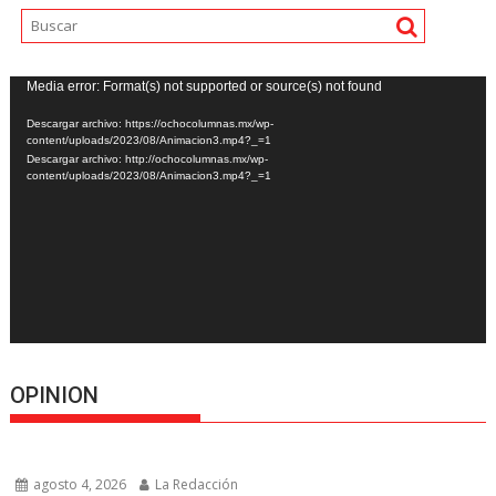
Reproductor
Media error: Format(s) not supported or source(s) not found
de
Descargar archivo: https://ochocolumnas.mx/wp-
vídeo
content/uploads/2023/08/Animacion3.mp4?_=1
Descargar archivo: http://ochocolumnas.mx/wp-
content/uploads/2023/08/Animacion3.mp4?_=1
OPINION
agosto 4, 2026
La Redacción