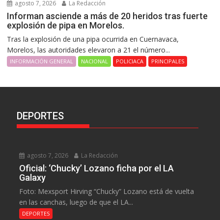
agosto 7, 2026
La Redacción
Informan asciende a más de 20 heridos tras fuerte
explosión de pipa en Morelos.
Tras la explosión de una pipa ocurrida en Cuernavaca,
Morelos, las autoridades elevaron a 21 el número...
INFORMACIÓN GENERAL
NACIONAL
POLICIACA
PRINCIPALES
DEPORTES
agosto 7, 2026
La Redacción
Oficial: ‘Chucky’ Lozano ficha por el LA
Galaxy
Foto: Mexsport Hirving “Chucky” Lozano está de vuelta
en las canchas, luego de que el LA...
DEPORTES