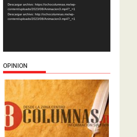
de
Descargar archivo: https://ochocolumnas.mx/wp-
vídeo
content/uploads/2023/08/Animacion3.mp4?_=1
Descargar archivo: http://ochocolumnas.mx/wp-
content/uploads/2023/08/Animacion3.mp4?_=1
OPINION