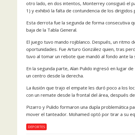
otro lado, en dos intentos, Monterrey consiguió el p
1) y exhibió la falta de contundencia de los dirigido
Esta derrota fue la segunda de forma consecutiva qu
baja de la Tabla General.
El juego tuvo mando rojiblanco. Después, un ritmo 
oportunidades. Fue Arturo González quien, tras per
tuvo al tomar un rebote que mandó al fondo ante la sa
En la segunda parte, Alan Pulido ingresó en lugar d
un centro desde la derecha.
La ilusión que trajo el empate les duró poco a los l
con un remate desde la frontal del área, después de 
Pizarro y Pulido formaron una dupla problemática p
mover el tanteador. Mohamed optó por tirar a su equi
DEPORTES