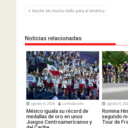
Navegación
Noche sin mucho brillo para el América
de
entradas
Noticias relacionadas
agosto 6, 2026
La Redacción
agosto 6, 20
México iguala su récord de
Romina Hin
medallas de oro en unos
segundo me
Juegos Centroamericanos y
Tour de Fr
del Caribe