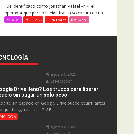
Fue identificado como Jonathan Rafael «N», el
operador que perdió la vida tras la volcadura de un...
ESTATAL
POLICIACA
PRINCIPALES
REGIONAL
CNOLOGÍA
agosto 6, 2026
La Redacción
ogle Drive lleno? Los trucos para liberar
pacio sin pagar un solo peso
darte sin espacio en Google Drive puede ocurrir antes
lo que imaginas. Los 15 GB...
CNOLOGÍA
agosto 2, 2026
La Redacción