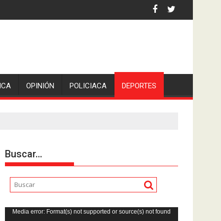
 la comunicadora Avisack Douglas.
ICA
OPINIÓN
POLICIACA
DEPORTES
Buscar…
Reproductor
Media error: Format(s) not supported or source(s) not found