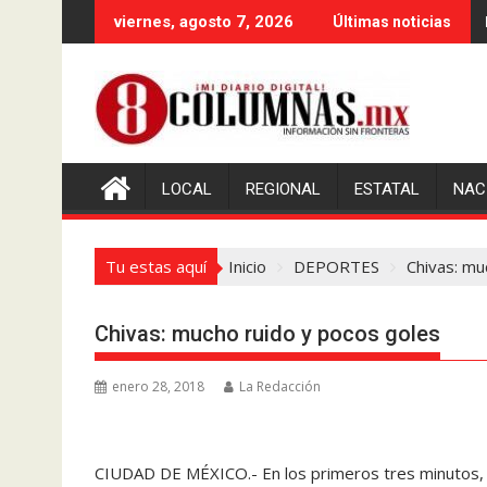
Saltar
viernes, agosto 7, 2026
Últimas noticias
al
contenido
LOCAL
REGIONAL
ESTATAL
NAC
Tu estas aquí
Inicio
DEPORTES
Chivas: mu
Chivas: mucho ruido y pocos goles
enero 28, 2018
La Redacción
CIUDAD DE MÉXICO.- En los primeros tres minutos, C