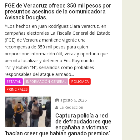
FGE de Veracruz ofrece 350 mil pesos por
presuntos asesinos de la comunicadora
Avisack Douglas.
*Los hechos en Juan Rodríguez Clara Veracruz, en
campañas electorales La Fiscalía General del Estado
(FGE) de Veracruz mantiene vigente una
recompensa de 350 mil pesos para quien
proporcione información útil, veraz y oportuna que
permita localizar y detener a Eric Raymundo
“N” y Rubén “N”, señalados como probables
responsables del ataque armado...
ESTATAL
INFORMACIÓN GENERAL
POLICIACA
PRINCIPALES
agosto 6, 2026
La Redacción
Captura policía a red
de defraudadores que
engañaba a víctimas:
‘hacían creer que habían ganado premios’