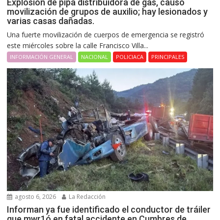
Explosión de pipa distribuidora de gas, causó
movilización de grupos de auxilio; hay lesionados y
varias casas dañadas.
Una fuerte movilización de cuerpos de emergencia se registró
este miércoles sobre la calle Francisco Villa...
INFORMACIÓN GENERAL
NACIONAL
POLICIACA
PRINCIPALES
agosto 6, 2026
La Redacción
Informan ya fue identificado el conductor de tráiler
que mwr1ó en fatal accidente en Cumbres de