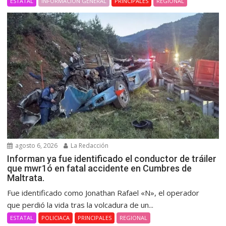
ESTATAL
INFORMACIÓN GENERAL
PRINCIPALES
REGIONAL
agosto 6, 2026
La Redacción
Informan ya fue identificado el conductor de tráiler
que mwr1ó en fatal accidente en Cumbres de
Maltrata.
Fue identificado como Jonathan Rafael «N», el operador
que perdió la vida tras la volcadura de un...
ESTATAL
POLICIACA
PRINCIPALES
REGIONAL