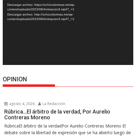
de
Descargar archivo: https://ochocolumnas.mx/wp-
vídeo
content/uploads/2023/08/Animacion3.mp4?_=1
Descargar archivo: http://ochocolumnas.mx/wp-
content/uploads/2023/08/Animacion3.mp4?_=1
OPINION
agosto 4, 2026
La Redacción
Rúbrica…El árbitro de la verdad, Por Aurelio
Contreras Moreno
RúbricaEl árbitro de la verdadPor Aurelio Contreras Moreno El
debate sobre la libertad de expresión que se ha abierto luego de