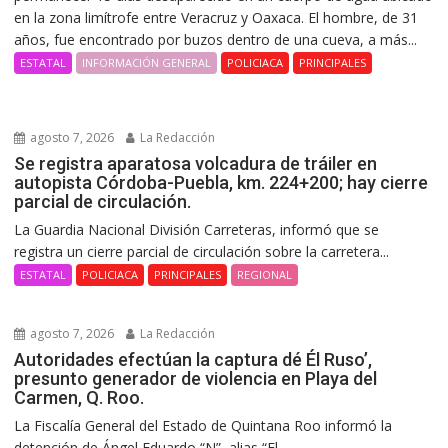
en la zona limítrofe entre Veracruz y Oaxaca. El hombre, de 31
años, fue encontrado por buzos dentro de una cueva, a más...
ESTATAL
INFORMACIÓN GENERAL
POLICIACA
PRINCIPALES
agosto 7, 2026
La Redacción
Se registra aparatosa volcadura de tráiler en
autopista Córdoba-Puebla, km. 224+200; hay cierre
parcial de circulación.
La Guardia Nacional División Carreteras, informó que se
registra un cierre parcial de circulación sobre la carretera...
ESTATAL
POLICIACA
PRINCIPALES
REGIONAL
agosto 7, 2026
La Redacción
Autoridades efectúan la captura dé Él Ruso’,
presunto generador de violencia en Playa del
Carmen, Q. Roo.
La Fiscalía General del Estado de Quintana Roo informó la
detención de Ángel Eduardo “N”, alias “El...