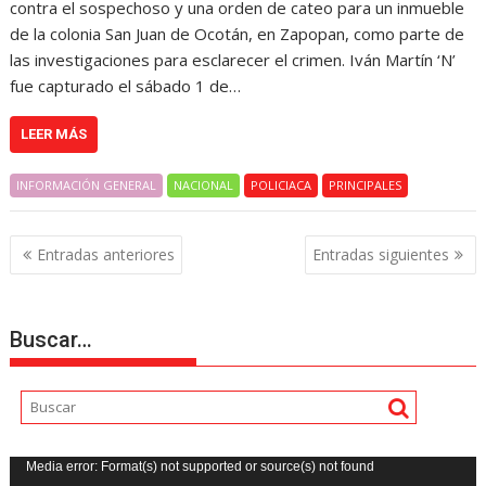
contra el sospechoso y una orden de cateo para un inmueble
de la colonia San Juan de Ocotán, en Zapopan, como parte de
las investigaciones para esclarecer el crimen. Iván Martín ‘N’
fue capturado el sábado 1 de…
LEER MÁS
INFORMACIÓN GENERAL
NACIONAL
POLICIACA
PRINCIPALES
Navegación
Entradas anteriores
Entradas siguientes
de
entradas
Buscar…
Reproductor
Media error: Format(s) not supported or source(s) not found