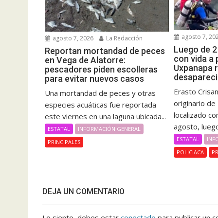
agosto 7, 20
agosto 7, 2026
La Redacción
Luego de 2
Reportan mortandad de peces
con vida a
en Vega de Alatorre:
Uxpanapa 
pescadores piden escolleras
desapareci
para evitar nuevos casos
Erasto Crisa
Una mortandad de peces y otras
originario d
especies acuáticas fue reportada
localizado co
este viernes en una laguna ubicada...
agosto, luego
ESTATAL
INFORMACIÓN GENERAL
ESTATAL
INF
PRINCIPALES
POLICIACA
PR
DEJA UN COMENTARIO
Lo siento, debes estar
conectado
para publicar un c