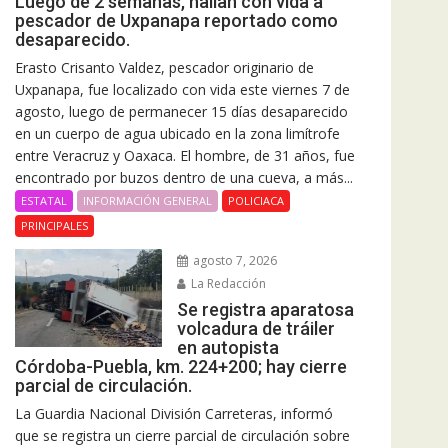
Luego de 2 semanas, hallan con vida a
pescador de Uxpanapa reportado como
desaparecido.
Erasto Crisanto Valdez, pescador originario de
Uxpanapa, fue localizado con vida este viernes 7 de
agosto, luego de permanecer 15 días desaparecido
en un cuerpo de agua ubicado en la zona limítrofe
entre Veracruz y Oaxaca. El hombre, de 31 años, fue
encontrado por buzos dentro de una cueva, a más...
ESTATAL
INFORMACIÓN GENERAL
POLICIACA
PRINCIPALES
agosto 7, 2026
La Redacción
Se registra aparatosa
volcadura de tráiler
en autopista
Córdoba-Puebla, km. 224+200; hay cierre
parcial de circulación.
La Guardia Nacional División Carreteras, informó
que se registra un cierre parcial de circulación sobre