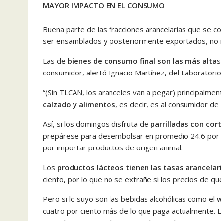
MAYOR IMPACTO EN EL CONSUMO
Buena parte de las fracciones arancelarias que se c
ser ensamblados y posteriormente exportados, no re
Las de
bienes de consumo final son las más alta
s
consumidor, alertó Ignacio Martínez, del Laboratori
“(Sin TLCAN, los aranceles van a pegar) principalme
calzado y alimentos
, es decir, es al consumidor de 
Así, si los domingos disfruta de
parrilladas con cor
prepárese para desembolsar en promedio 24.6 por c
por importar productos de origen animal.
Los
productos lácteos
tienen las tasas arancelar
ciento, por lo que no se extrañe si los precios de
Pero si lo suyo son las bebidas alcohólicas como el
w
cuatro por ciento más de lo que paga actualmente. E