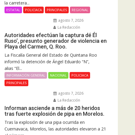
la carretera...
ESTATAL
POLICIACA
PRINCIPALES
REGIONAL
agosto 7, 2026
La Redacción
Autoridades efectúan la captura dé Él
Ruso’, presunto generador de violencia en
Playa del Carmen, Q. Roo.
La Fiscalía General del Estado de Quintana Roo
informó la detención de Ángel Eduardo “N”,
alias “El...
INFORMACIÓN GENERAL
NACIONAL
POLICIACA
PRINCIPALES
agosto 7, 2026
La Redacción
Informan asciende a más de 20 heridos
tras fuerte explosión de pipa en Morelos.
Tras la explosión de una pipa ocurrida en
Cuernavaca, Morelos, las autoridades elevaron a 21