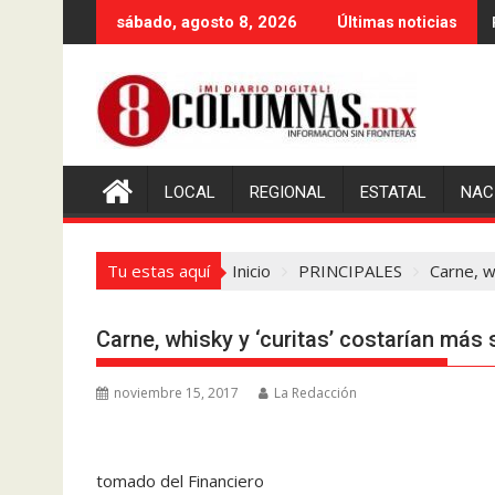
Saltar
sábado, agosto 8, 2026
Últimas noticias
al
contenido
LOCAL
REGIONAL
ESTATAL
NAC
Tu estas aquí
Inicio
PRINCIPALES
Carne, w
Carne, whisky y ‘curitas’ costarían más
noviembre 15, 2017
La Redacción
tomado del Financiero