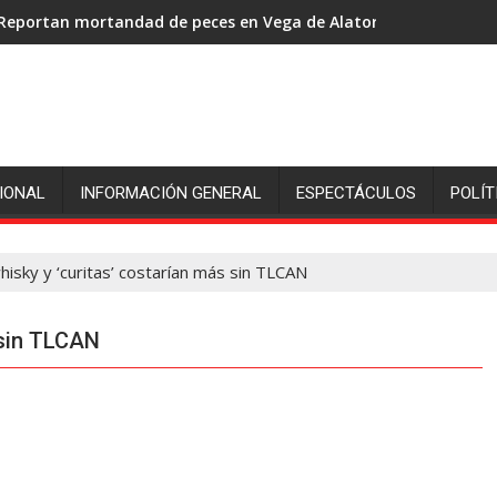
Reportan mortandad de peces en Vega de Alatorre: pescadores p
IONAL
INFORMACIÓN GENERAL
ESPECTÁCULOS
POLÍT
hisky y ‘curitas’ costarían más sin TLCAN
 sin TLCAN