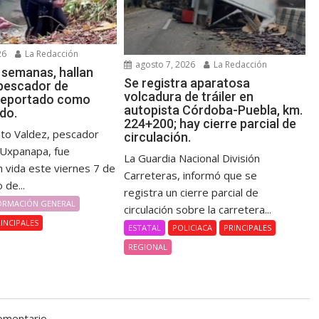
26
La Redacción
agosto 7, 2026
La Redacción
 semanas, hallan
Se registra aparatosa
 pescador de
volcadura de tráiler en
reportado como
autopista Córdoba-Puebla, km.
do.
224+200; hay cierre parcial de
nto Valdez, pescador
circulación.
e Uxpanapa, fue
La Guardia Nacional División
n vida este viernes 7 de
Carreteras, informó que se
 de...
registra un cierre parcial de
ORMACIÓN GENERAL
circulación sobre la carretera...
INCIPALES
ESTATAL
POLICIACA
PRINCIPALES
REGIONAL
omentario.