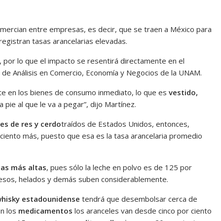
omercian entre empresas, es decir, que se traen a México para
gistran tasas arancelarias elevadas.
, por lo que el impacto se resentirá directamente en el
o de Análisis en Comercio, Economía y Negocios de la UNAM.
nte en los bienes de consumo inmediato, lo que es
vestido,
a pie al que le va a pegar”, dijo Martínez.
tes de res y cerdo
traídos de Estados Unidos, entonces,
iento más, puesto que esa es la tasa arancelaria promedio
ias más altas
, pues sólo la leche en polvo es de 125 por
 quesos, helados y demás suben considerablemente.
hisky estadounidense
tendrá que desembolsar cerca de
n los
medicamentos
los aranceles van desde cinco por ciento