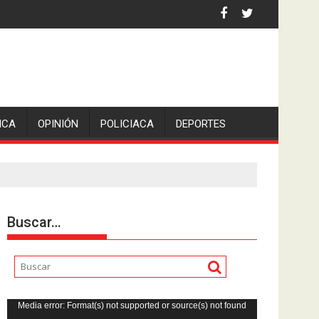
iden escolleras para evitar nuevos casos
ICA
OPINIÓN
POLICIACA
DEPORTES
Buscar…
Reproductor
Media error: Format(s) not supported or source(s) not found