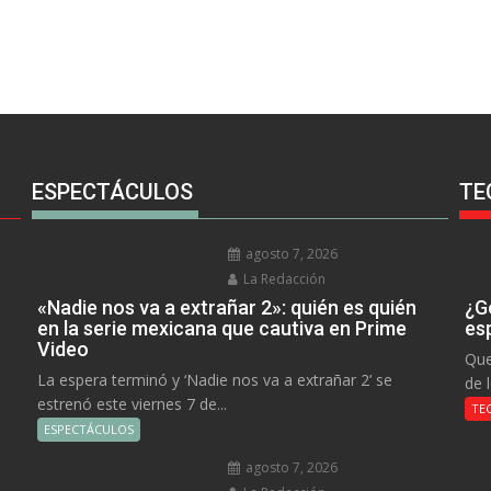
ESPECTÁCULOS
TE
agosto 7, 2026
La Redacción
«Nadie nos va a extrañar 2»: quién es quién
¿Go
en la serie mexicana que cautiva en Prime
es
Video
Que
La espera terminó y ‘Nadie nos va a extrañar 2’ se
de 
estrenó este viernes 7 de...
TE
ESPECTÁCULOS
agosto 7, 2026