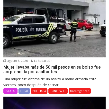
agosto 8, 2026
La Redacción
Mujer llevaba más de 50 mil pesos en su bolso fue
sorprendida por asaltantes
Una mujer fue víctima de un asalto a mano armada este
viernes, poco después de retirar...
ESTATAL
LOCAL
POLICIACA
PRINCIPALES
Uncategorized