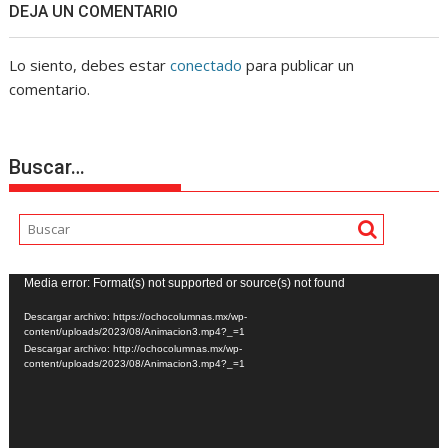
DEJA UN COMENTARIO
Lo siento, debes estar
conectado
para publicar un
comentario.
Buscar…
Reproductor
Media error: Format(s) not supported or source(s) not found
de
Descargar archivo: https://ochocolumnas.mx/wp-
vídeo
content/uploads/2023/08/Animacion3.mp4?_=1
Descargar archivo: http://ochocolumnas.mx/wp-
content/uploads/2023/08/Animacion3.mp4?_=1