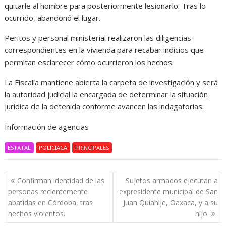
quitarle al hombre para posteriormente lesionarlo. Tras lo
ocurrido, abandonó el lugar.
Peritos y personal ministerial realizaron las diligencias
correspondientes en la vivienda para recabar indicios que
permitan esclarecer cómo ocurrieron los hechos.
La Fiscalía mantiene abierta la carpeta de investigación y será
la autoridad judicial la encargada de determinar la situación
jurídica de la detenida conforme avancen las indagatorias.
Información de agencias
ESTATAL
POLICIACA
PRINCIPALES
Navegación
Confirman identidad de las
Sujetos armados ejecutan a
de
personas recientemente
expresidente municipal de San
entradas
abatidas en Córdoba, tras
Juan Quiahije, Oaxaca, y a su
hechos violentos.
hijo.