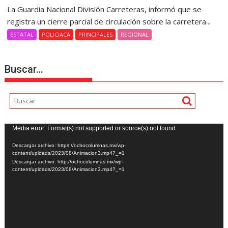
La Guardia Nacional División Carreteras, informó que se
registra un cierre parcial de circulación sobre la carretera...
ESTATAL
POLICIACA
PRINCIPALES
REGIONAL
Buscar…
Reproductor
Media error: Format(s) not supported or source(s) not found
de
Descargar archivo: https://ochocolumnas.mx/wp-
vídeo
content/uploads/2023/08/Animacion3.mp4?_=1
Descargar archivo: http://ochocolumnas.mx/wp-
content/uploads/2023/08/Animacion3.mp4?_=1