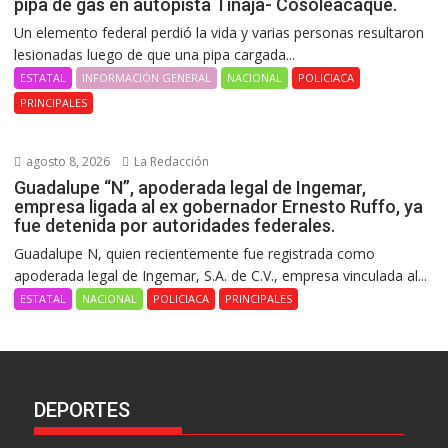
pipa de gas en autopista Tinaja- Cosoleacaque.
Un elemento federal perdió la vida y varias personas resultaron
lesionadas luego de que una pipa cargada...
ESTATAL
INFORMACIÓN GENERAL
NACIONAL
POLICIACA
PRINCIPALES
agosto 8, 2026
La Redacción
Guadalupe “N”, apoderada legal de Ingemar,
empresa ligada al ex gobernador Ernesto Ruffo, ya
fue detenida por autoridades federales.
Guadalupe N, quien recientemente fue registrada como
apoderada legal de Ingemar, S.A. de C.V., empresa vinculada al...
ESTATAL
NACIONAL
POLICIACA
PRINCIPALES
DEPORTES