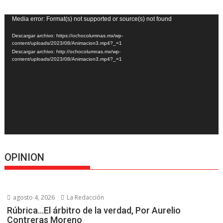
Reproductor
Media error: Format(s) not supported or source(s) not found
de
Descargar archivo: https://ochocolumnas.mx/wp-
vídeo
content/uploads/2023/08/Animacion3.mp4?_=1
Descargar archivo: http://ochocolumnas.mx/wp-
content/uploads/2023/08/Animacion3.mp4?_=1
OPINION
agosto 4, 2026
La Redacción
Rúbrica…El árbitro de la verdad, Por Aurelio
Contreras Moreno