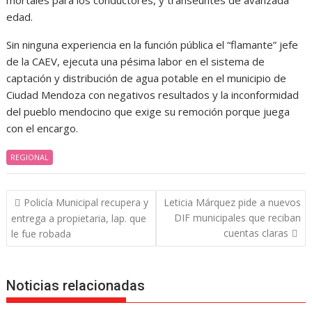
mortales para los conductores, y transeúntes de avanzada
edad.
Sin ninguna experiencia en la función pública el “flamante” jefe
de la CAEV, ejecuta una pésima labor en el sistema de
captación y distribución de agua potable en el municipio de
Ciudad Mendoza con negativos resultados y la inconformidad
del pueblo mendocino que exige su remoción porque juega
con el encargo.
REGIONAL
Navegación
Policía Municipal recupera y
Leticia Márquez pide a nuevos
de
DIF municipales que reciban
entrega a propietaria, lap. que
entradas
cuentas claras
le fue robada
Noticias relacionadas