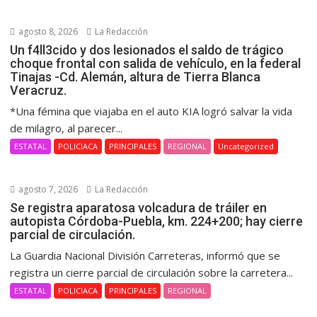
agosto 8, 2026
La Redacción
Un f4ll3cido y dos lesionados el saldo de trágico
choque frontal con salida de vehículo, en la federal
Tinajas -Cd. Alemán, altura de Tierra Blanca
Veracruz.
*Una fémina que viajaba en el auto KIA logró salvar la vida
de milagro, al parecer...
ESTATAL
POLICIACA
PRINCIPALES
REGIONAL
Uncategorized
agosto 7, 2026
La Redacción
Se registra aparatosa volcadura de tráiler en
autopista Córdoba-Puebla, km. 224+200; hay cierre
parcial de circulación.
La Guardia Nacional División Carreteras, informó que se
registra un cierre parcial de circulación sobre la carretera...
ESTATAL
POLICIACA
PRINCIPALES
REGIONAL