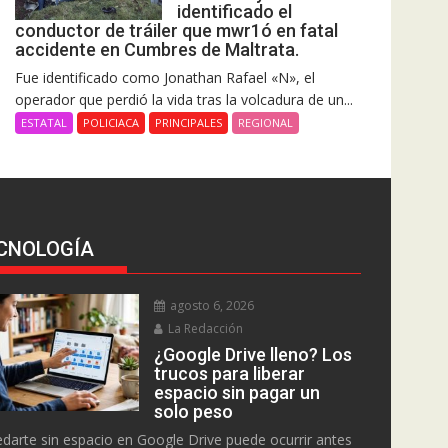
identificado el
conductor de tráiler que mwr1ó en fatal
accidente en Cumbres de Maltrata.
Fue identificado como Jonathan Rafael «N», el
operador que perdió la vida tras la volcadura de un...
ESTATAL
POLICIACA
PRINCIPALES
REGIONAL
CNOLOGÍA
agosto 6, 2026
La Redacción
¿Google Drive lleno? Los
trucos para liberar
espacio sin pagar un
solo peso
darte sin espacio en Google Drive puede ocurrir antes