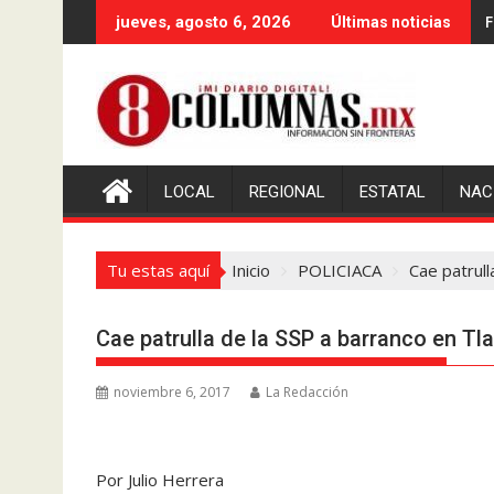
Saltar
F
jueves, agosto 6, 2026
Últimas noticias
al
contenido
LOCAL
REGIONAL
ESTATAL
NAC
Tu estas aquí
Inicio
POLICIACA
Cae patrull
Cae patrulla de la SSP a barranco en Tlal
noviembre 6, 2017
La Redacción
Por Julio Herrera