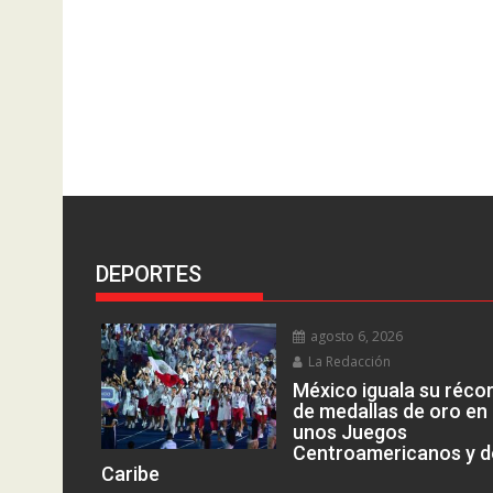
DEPORTES
agosto 6, 2026
La Redacción
México iguala su réco
de medallas de oro en
unos Juegos
Centroamericanos y d
Caribe