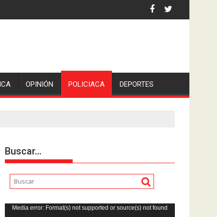
 la comunicadora Avisack Douglas.
ICA
OPINIÓN
POLICIACA
DEPORTES
Buscar…
Reproductor
Media error: Format(s) not supported or source(s) not found