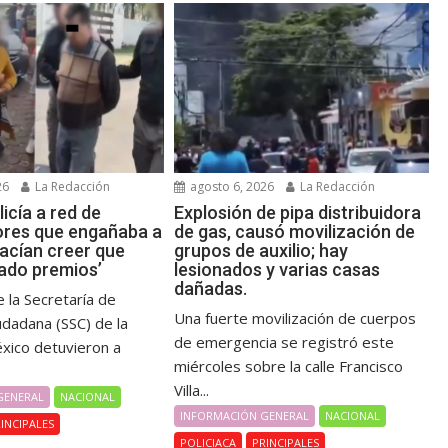
26
La Redacción
agosto 6, 2026
La Redacción
icía a red de
Explosión de pipa distribuidora
res que engañaba a
de gas, causó movilización de
hacían creer que
grupos de auxilio; hay
ado premios’
lesionados y varias casas
dañadas.
 la Secretaría de
Una fuerte movilización de cuerpos
udadana (SSC) de la
de emergencia se registró este
xico detuvieron a
miércoles sobre la calle Francisco
Villa...
GENERAL
NACIONAL
INFORMACIÓN GENERAL
NACIONAL
INCIPALES
POLICIACA
PRINCIPALES