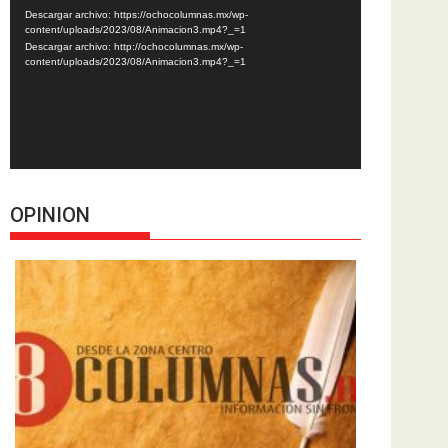
de
Descargar archivo: https://ochocolumnas.mx/wp-
vídeo
content/uploads/2023/08/Animacion3.mp4?_=1
Descargar archivo: http://ochocolumnas.mx/wp-
content/uploads/2023/08/Animacion3.mp4?_=1
OPINION