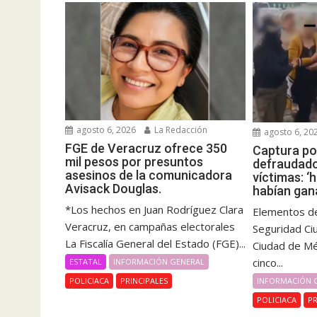
agosto 6, 2026
La Redacción
agosto 6, 20
FGE de Veracruz ofrece 350
Captura pol
mil pesos por presuntos
defraudado
asesinos de la comunicadora
víctimas: ‘
Avisack Douglas.
habían gan
*Los hechos en Juan Rodríguez Clara
Elementos de
Veracruz, en campañas electorales
Seguridad Ci
La Fiscalía General del Estado (FGE)...
Ciudad de Mé
cinco...
ESTATAL
INFORMACIÓN GENERAL
INFORMACIÓN 
POLICIACA
PRINCIPALES
POLICIACA
PR