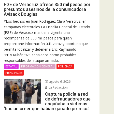
FGE de Veracruz ofrece 350 mil pesos por
presuntos asesinos de la comunicadora
Avisack Douglas.
*Los hechos en Juan Rodríguez Clara Veracruz, en
campañas electorales La Fiscalía General del Estado
(FGE) de Veracruz mantiene vigente una
recompensa de 350 mil pesos para quien
proporcione información útil, veraz y oportuna que
permita localizar y detener a Eric Raymundo
“N” y Rubén “N”, señalados como probables
responsables del ataque armado...
ESTATAL
INFORMACIÓN GENERAL
POLICIACA
PRINCIPALES
agosto 6, 2026
La Redacción
Captura policía a red
de defraudadores que
engañaba a víctimas:
‘hacían creer que habían ganado premios’