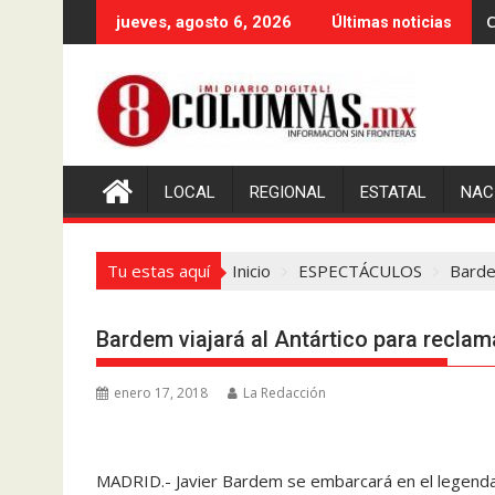
Saltar
C
jueves, agosto 6, 2026
Últimas noticias
al
contenido
LOCAL
REGIONAL
ESTATAL
NAC
Tu estas aquí
Inicio
ESPECTÁCULOS
Barde
Bardem viajará al Antártico para reclam
enero 17, 2018
La Redacción
MADRID.- Javier Bardem se embarcará en el legenda