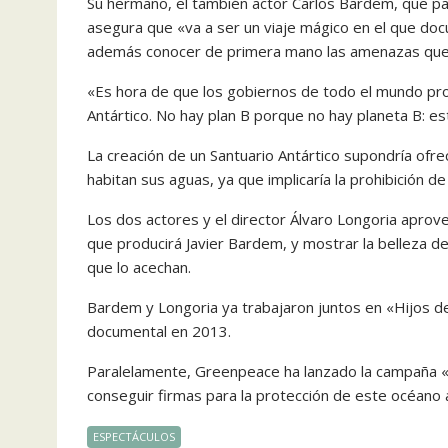
Su hermano, el también actor Carlos Bardem, que p
asegura que «va a ser un viaje mágico en el que docu
además conocer de primera mano las amenazas que 
«Es hora de que los gobiernos de todo el mundo pr
Antártico. No hay plan B porque no hay planeta B: e
La creación de un Santuario Antártico supondría ofr
habitan sus aguas, ya que implicaría la prohibición d
Los dos actores y el director Álvaro Longoria aprov
que producirá Javier Bardem, y mostrar la belleza d
que lo acechan.
Bardem y Longoria ya trabajaron juntos en «Hijos de
documental en 2013.
Paralelamente, Greenpeace ha lanzado la campaña «S
conseguir firmas para la protección de este océano 
ESPECTÁCULOS