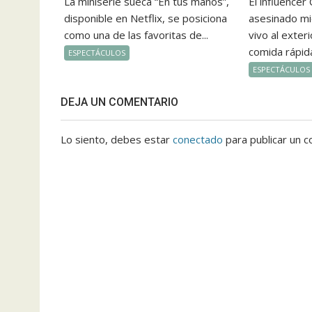
La miniserie sueca “En tus manos”,
El influencer
disponible en Netflix, se posiciona
asesinado mi
como una de las favoritas de...
vivo al exter
comida rápida
ESPECTÁCULOS
ESPECTÁCULOS
DEJA UN COMENTARIO
Lo siento, debes estar
conectado
para publicar un c