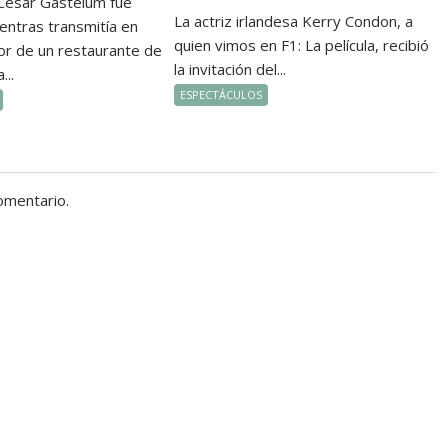
 César Gastélum fue
La actriz irlandesa Kerry Condon, a
entras transmitía en
quien vimos en F1: La película, recibió
ior de un restaurante de
la invitación del...
...
ESPECTÁCULOS
omentario.