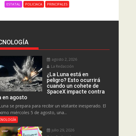
ESTATAL
POLICIACA
PRINCIPALES
CNOLOGÍA
agosto 2, 2026
La Redacción
¿La Luna está en
peligro? Esto ocurrirá
cuando un cohete de
SpaceX impacte contra
la en agosto
Luna se prepara para recibir un visitante inesperado. El
ximo miércoles 5 de agosto, una...
CNOLOGÍA
julio 29, 2026