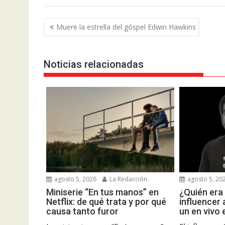
Navegación
Muere la estrella del góspel Edwin Hawkins
de
entradas
Noticias relacionadas
agosto 5, 2026
La Redacción
agosto 5, 20
Miniserie “En tus manos” en
¿Quién era
Netflix: de qué trata y por qué
influencer
causa tanto furor
un en vivo 