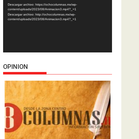
de
Descargar archivo: https://ochocolumnas.mx/wp-
vídeo
content/uploads/2023/08/Animacion3.mp4?_=1
Descargar archivo: http://ochocolumnas.mx/wp-
content/uploads/2023/08/Animacion3.mp4?_=1
OPINION