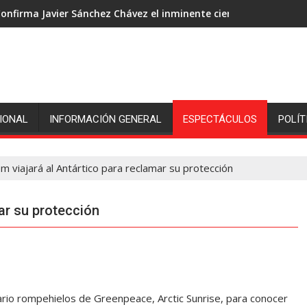
onfirma Javier Sánchez Chávez el inminente cierre de ingenió S
IONAL
INFORMACIÓN GENERAL
ESPECTÁCULOS
POLÍT
m viajará al Antártico para reclamar su protección
ar su protección
rio rompehielos de Greenpeace, Arctic Sunrise, para conocer