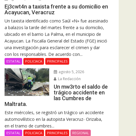
Ej3cwt4n a taxista frente a su domicilio en
Acayucan, Veracruz
Un taxista identificado como Saúl «N» fue asesinado
a balazos la tarde del martes frente a su domicilio,
ubicado en el barrio La Palma, en el municipio de
Acayucan. La Fiscalía General del Estado (FGE) inició
una investigación para esclarecer el crimen y dar
con los responsables. De acuerdo con...
ESTATAL
POLICIACA
PRINCIPALES
agosto 5, 2026
La Redacción
Un mw3rto el saldo de
trágico accidente en
las Cumbres de
Maltrata.
Este miércoles, se registró un trágico un accidente
automovilístico en la autopista Veracruz- Orizaba,
en el tramo de cumbres...
ESTATAL
POLICIACA
PRINCIPALES
REGIONAL