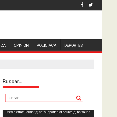
an Pedro en Lerdo de Tejada, Veracruz.
ICA
OPINIÓN
POLICIACA
DEPORTES
Buscar…
Reproductor
Media error: Format(s) not supported or source(s) not found