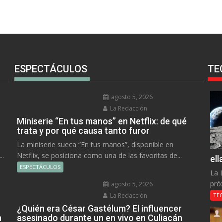
ESPECTÁCULOS
TE
agosto 5, 2026
La Redacción
Miniserie “En tus manos” en Netflix: de qué
trata y por qué causa tanto furor
La miniserie sueca “En tus manos”, disponible en
..
Netflix, se posiciona como una de las favoritas de...
el
ESPECTÁCULOS
La 
pró
agosto 5, 2026
La Redacción
TE
¿Quién era César Gastélum? El influencer
n
asesinado durante un en vivo en Culiacán