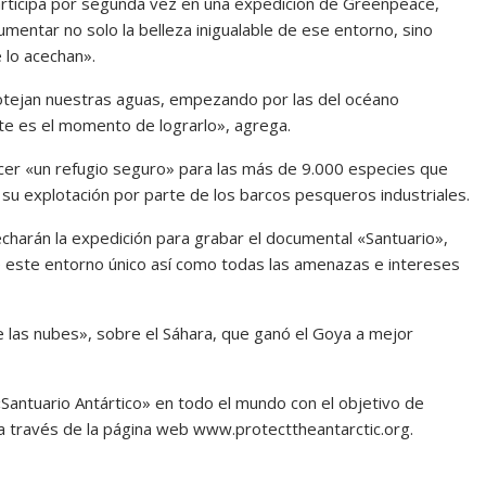
articipa por segunda vez en una expedición de Greenpeace,
mentar no solo la belleza inigualable de ese entorno, sino
lo acechan».
otejan nuestras aguas, empezando por las del océano
ste es el momento de lograrlo», agrega.
ecer «un refugio seguro» para las más de 9.000 especies que
e su explotación por parte de los barcos pesqueros industriales.
echarán la expedición para grabar el documental «Santuario»,
e este entorno único así como todas las amenazas e intereses
 las nubes», sobre el Sáhara, que ganó el Goya a mejor
antuario Antártico» en todo el mundo con el objetivo de
a través de la página web www.protecttheantarctic.org.