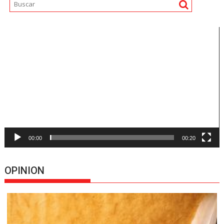
Reproductor
de
vídeo
00:00
00:20
OPINION