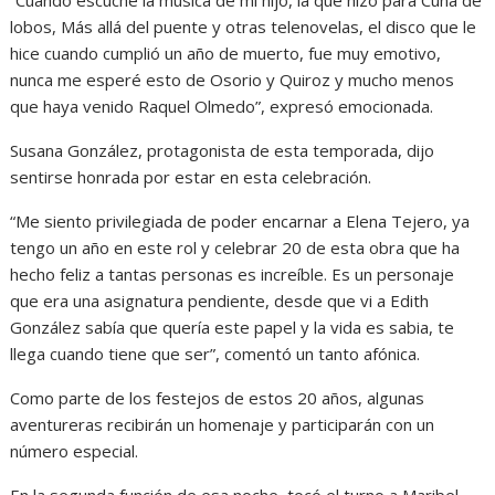
“Cuando escuché la mú­sica de mi hijo, la que hizo para Cuna de
lobos, Más allá del puente y otras telenove­las, el disco que le
hice cuan­do cumplió un año de muerto, fue muy emotivo,
nunca me esperé esto de Osorio y Quiroz y mucho menos
que haya ve­nido Raquel Olmedo”, expresó emocionada.
Susana González, protago­nista de esta temporada, dijo
sentirse honrada por estar en esta celebración.
“Me siento privilegiada de poder encarnar a Elena Te­jero, ya
tengo un año en este rol y celebrar 20 de esta obra que ha
hecho feliz a tantas personas es increíble. Es un personaje
que era una asig­natura pendiente, desde que vi a Edith
González sabía que quería este papel y la vida es sabia, te
llega cuando tiene que ser”, comentó un tanto afónica.
Como parte de los feste­jos de estos 20 años, algunas
aventureras recibirán un ho­menaje y participarán con un
número especial.