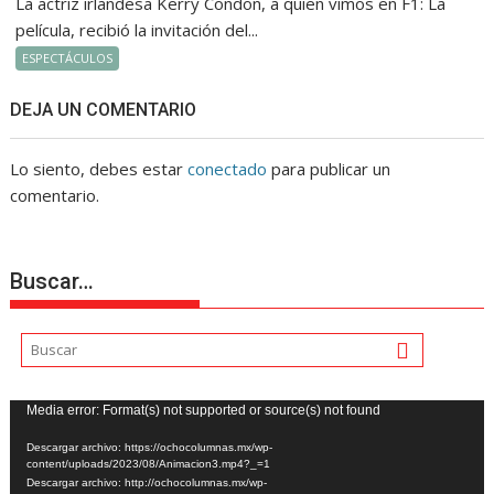
La actriz irlandesa Kerry Condon, a quien vimos en F1: La
película, recibió la invitación del...
ESPECTÁCULOS
DEJA UN COMENTARIO
Lo siento, debes estar
conectado
para publicar un
comentario.
Buscar…
Reproductor
Media error: Format(s) not supported or source(s) not found
de
Descargar archivo: https://ochocolumnas.mx/wp-
vídeo
content/uploads/2023/08/Animacion3.mp4?_=1
Descargar archivo: http://ochocolumnas.mx/wp-