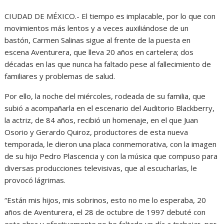
CIUDAD DE MÉXICO.- El tiempo es implacable, por lo que con
movimientos más lentos y a veces auxiliándose de un
bastón, Carmen Salinas sigue al frente de la puesta en
escena Aventurera, que lle­va 20 años en cartelera; dos
décadas en las que nunca ha faltado pese al fallecimiento de
familiares y problemas de salud.
Por ello, la noche del miér­coles, rodeada de su fami­lia, que
subió a acompañarla en el escenario del Audito­rio Blackberry,
la actriz, de 84 años, recibió un homenaje, en el que Juan
Osorio y Gerardo Quiroz, productores de esta nueva
temporada, le dieron una placa conmemorativa, con la imagen
de su hijo Pe­dro Plascencia y con la músi­ca que compuso para
diversas producciones televisivas, que al escucharlas, le
provocó lágrimas.
“Están mis hijos, mis so­brinos, esto no me lo espera­ba, 20
años de Aventurera, el 28 de octubre de 1997 debuté con