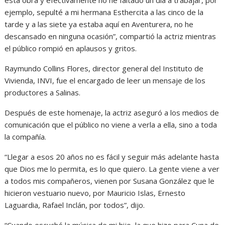
esta obra y efectivamen­te no he faltado un día a tra­bajar, por
ejemplo, sepulté a mi hermana Esthercita a las cinco de la
tarde y a las siete ya estaba aquí en Aventurera, no he
descansado en ninguna ocasión”, compartió la actriz mientras
el público rompió en aplausos y gritos.
Raymundo Collins Flores, director general del Instituto de
Vivienda, INVI, fue el en­cargado de leer un mensaje de los
productores a Salinas.
Después de este homena­je, la actriz aseguró a los me­dios de
comunicación que el público no viene a verla a ella, sino a toda
la compañía.
“Llegar a esos 20 años no es fácil y seguir más adelante hasta
que Dios me lo permi­ta, es lo que quiero. La gente viene a ver
a todos mis com­pañeros, vienen por Susana González que le
hicieron ves­tuario nuevo, por Mauricio Is­las, Ernesto
Laguardia, Rafael Inclán, por todos”, dijo.