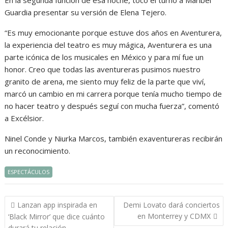
En la segunda función de esa noche, tocó el turno a Maribel
Guardia presentar su versión de Elena Tejero.
“Es muy emocionan­te porque estuve dos años en Aventurera,
la experien­cia del teatro es muy mágica, Aventurera es una
parte icó­nica de los musicales en Mé­xico y para mí fue un
honor. Creo que todas las aventure­ras pusimos nuestro
granito de arena, me siento muy feliz de la parte que viví,
marcó un cambio en mi carrera porque tenía mucho tiempo de
no hacer teatro y después seguí con mucha fuerza”, comentó
a Excélsior.
Ninel Conde y Niurka Marcos, también exa­ventureras recibirán
un reconocimiento.
ESPECTÁCULOS
Navegación
Lanzan app inspirada en
Demi Lovato dará conciertos
de
en Monterrey y CDMX
‘Black Mirror’ que dice cuánto
durará tu relación