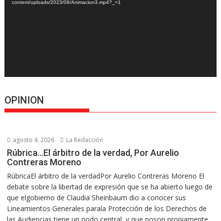
content/uploads/2023/08/Animacion3.mp4?_=1
OPINION
agosto 4, 2026
La Redacción
Rúbrica…El árbitro de la verdad, Por Aurelio
Contreras Moreno
RúbricaEl árbitro de la verdadPor Aurelio Contreras Moreno El
debate sobre la libertad de expresión que se ha abierto luego de
que elgobierno de Claudia Sheinbaum dio a conocer sus
Lineamientos Generales parala Protección de los Derechos de
las Audiencias tiene un nodo central, y que noson propiamente...