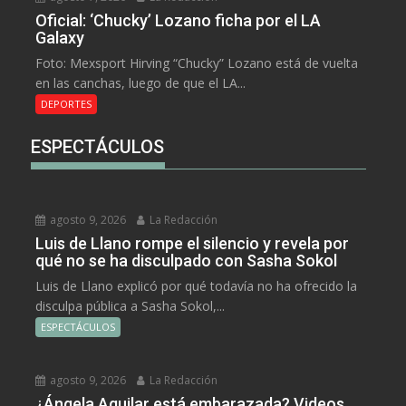
Oficial: ‘Chucky’ Lozano ficha por el LA
Galaxy
Foto: Mexsport Hirving “Chucky” Lozano está de vuelta
en las canchas, luego de que el LA...
DEPORTES
ESPECTÁCULOS
agosto 9, 2026
La Redacción
Luis de Llano rompe el silencio y revela por
qué no se ha disculpado con Sasha Sokol
Luis de Llano explicó por qué todavía no ha ofrecido la
disculpa pública a Sasha Sokol,...
ESPECTÁCULOS
agosto 9, 2026
La Redacción
¿Ángela Aguilar está embarazada? Videos