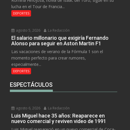
Romina Hinojosa, novia de Isaac del Toro, sigue en su
lucha en el Tour de Francia...
DEPORTES
agosto 5, 2026
La Redacción
El salario millonario que exigiría Fernando
Alonso para seguir en Aston Martin F1
Las vacaciones de verano de la Fórmula 1 son el
momento perfecto para crear rumores,
especialmente...
DEPORTES
ESPECTÁCULOS
agosto 6, 2026
La Redacción
Luis Miguel hace 35 años: Reaparece en
nuevo comercial y reviven video de 1991
Luis Miguel reapareció en un nuevo comercial de Coca-