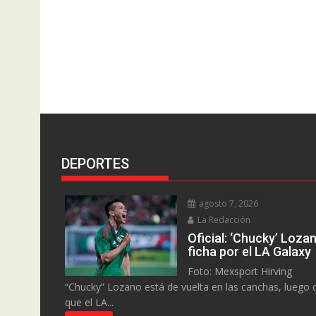
DEPORTES
agosto 7, 2026
La Redacción
Oficial: ‘Chucky’ Loza
ficha por el LA Galaxy
Foto: Mexsport Hirving
“Chucky” Lozano está de vuelta en las canchas, luego 
que el LA...