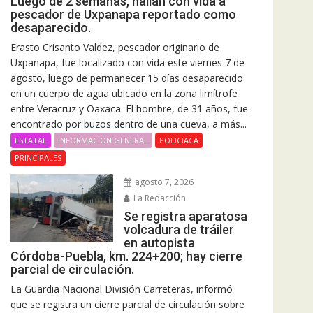
Luego de 2 semanas, hallan con vida a
pescador de Uxpanapa reportado como
desaparecido.
Erasto Crisanto Valdez, pescador originario de
Uxpanapa, fue localizado con vida este viernes 7 de
agosto, luego de permanecer 15 días desaparecido
en un cuerpo de agua ubicado en la zona limítrofe
entre Veracruz y Oaxaca. El hombre, de 31 años, fue
encontrado por buzos dentro de una cueva, a más...
ESTATAL
INFORMACIÓN GENERAL
POLICIACA
PRINCIPALES
agosto 7, 2026
La Redacción
Se registra aparatosa
volcadura de tráiler
en autopista
Córdoba-Puebla, km. 224+200; hay cierre
parcial de circulación.
La Guardia Nacional División Carreteras, informó
que se registra un cierre parcial de circulación sobre