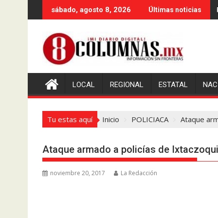
Saltar
sábado, agosto 8, 2026
Últimas noticias
al
contenido
LOCAL
REGIONAL
ESTATAL
NAC
Tu estas aquí
Inicio
POLICIACA
Ataque arma
Ataque armado a policías de Ixtaczoquit
noviembre 20, 2017
La Redacción