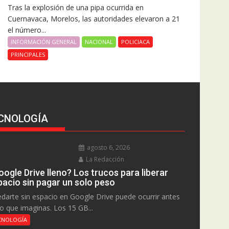
Tras la explosión de una pipa ocurrida en
Cuernavaca, Morelos, las autoridades elevaron a 21
el número...
INFORMACIÓN GENERAL
NACIONAL
POLICIACA
PRINCIPALES
CNOLOGÍA
agosto 6, 2026
La Redacción
ogle Drive lleno? Los trucos para liberar
pacio sin pagar un solo peso
darte sin espacio en Google Drive puede ocurrir antes
lo que imaginas. Los 15 GB...
CNOLOGÍA