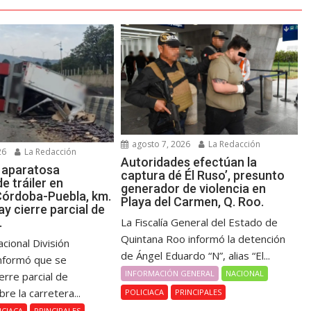
agosto 7, 2026
La Redacción
26
La Redacción
Autoridades efectúan la
a aparatosa
captura dé Él Ruso’, presunto
e tráiler en
generador de violencia en
Córdoba-Puebla, km.
Playa del Carmen, Q. Roo.
y cierre parcial de
.
La Fiscalía General del Estado de
Quintana Roo informó la detención
cional División
de Ángel Eduardo “N”, alias “El...
informó que se
INFORMACIÓN GENERAL
NACIONAL
ierre parcial de
bre la carretera...
POLICIACA
PRINCIPALES
ICIACA
PRINCIPALES