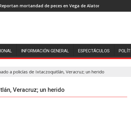
Reportan mortandad de peces en Vega de Alatorre: pescadores p
IONAL
INFORMACIÓN GENERAL
ESPECTÁCULOS
POLÍT
do a policías de Ixtaczoquitlán, Veracruz; un herido
lán, Veracruz; un herido