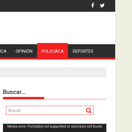
iden escolleras para evitar nuevos casos
ICA
OPINIÓN
POLICIACA
DEPORTES
Buscar…
Reproductor
Media error: Format(s) not supported or source(s) not found