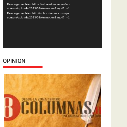
de
Descargar archivo: https://ochocolumnas.mx/wp-
vídeo
content/uploads/2023/08/Animacion3.mp4?_=1
Descargar archivo: http://ochocolumnas.mx/wp-
content/uploads/2023/08/Animacion3.mp4?_=1
OPINION