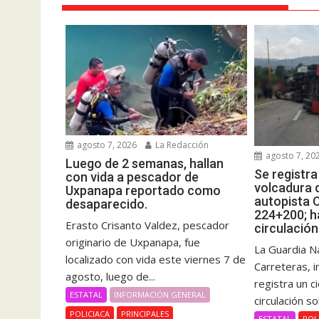
agosto 7, 2026
La Redacción
agosto 7, 20
Luego de 2 semanas, hallan
Se registr
con vida a pescador de
volcadura d
Uxpanapa reportado como
autopista 
desaparecido.
224+200; ha
Erasto Crisanto Valdez, pescador
circulación
originario de Uxpanapa, fue
La Guardia Na
localizado con vida este viernes 7 de
Carreteras, 
agosto, luego de...
registra un c
ESTATAL
INFORMACIÓN GENERAL
circulación so
POLICIACA
PRINCIPALES
ESTATAL
POL