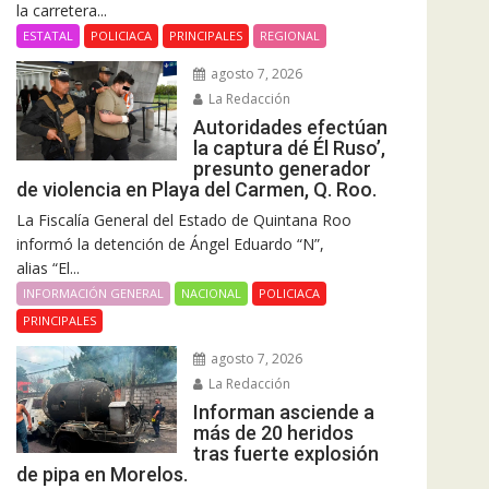
la carretera...
ESTATAL
POLICIACA
PRINCIPALES
REGIONAL
agosto 7, 2026
La Redacción
Autoridades efectúan
la captura dé Él Ruso’,
presunto generador
de violencia en Playa del Carmen, Q. Roo.
La Fiscalía General del Estado de Quintana Roo
informó la detención de Ángel Eduardo “N”,
alias “El...
INFORMACIÓN GENERAL
NACIONAL
POLICIACA
PRINCIPALES
agosto 7, 2026
La Redacción
Informan asciende a
más de 20 heridos
tras fuerte explosión
de pipa en Morelos.