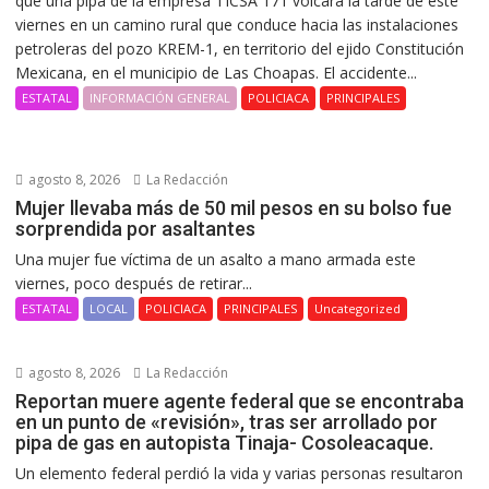
que una pipa de la empresa TICSA 171 volcara la tarde de este
viernes en un camino rural que conduce hacia las instalaciones
petroleras del pozo KREM-1, en territorio del ejido Constitución
Mexicana, en el municipio de Las Choapas. El accidente...
ESTATAL
INFORMACIÓN GENERAL
POLICIACA
PRINCIPALES
agosto 8, 2026
La Redacción
Mujer llevaba más de 50 mil pesos en su bolso fue
sorprendida por asaltantes
Una mujer fue víctima de un asalto a mano armada este
viernes, poco después de retirar...
ESTATAL
LOCAL
POLICIACA
PRINCIPALES
Uncategorized
agosto 8, 2026
La Redacción
Reportan muere agente federal que se encontraba
en un punto de «revisión», tras ser arrollado por
pipa de gas en autopista Tinaja- Cosoleacaque.
Un elemento federal perdió la vida y varias personas resultaron