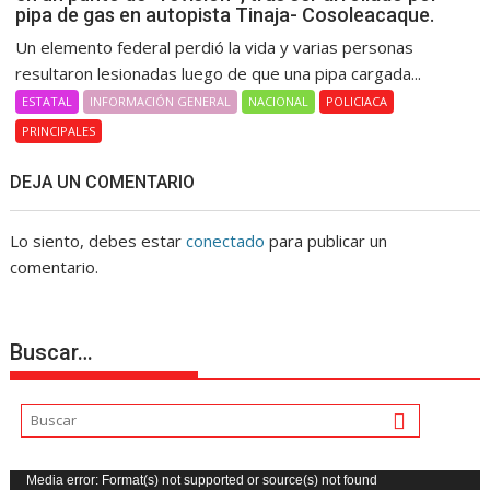
pipa de gas en autopista Tinaja- Cosoleacaque.
Un elemento federal perdió la vida y varias personas
resultaron lesionadas luego de que una pipa cargada...
ESTATAL
INFORMACIÓN GENERAL
NACIONAL
POLICIACA
PRINCIPALES
DEJA UN COMENTARIO
Lo siento, debes estar
conectado
para publicar un
comentario.
Buscar…
Reproductor
Media error: Format(s) not supported or source(s) not found