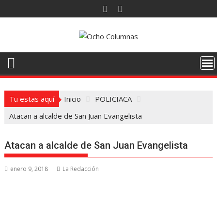
Saltar
al
contenido
Tu estas aquí
Inicio
POLICIACA
Atacan a alcalde de San Juan Evangelista
Atacan a alcalde de San Juan Evangelista
enero 9, 2018
La Redacción