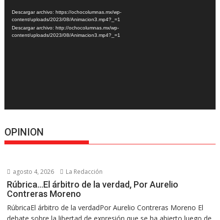
de
Descargar archivo: https://ochocolumnas.mx/wp-
vídeo
content/uploads/2023/08/Animacion3.mp4?_=1
Descargar archivo: http://ochocolumnas.mx/wp-
content/uploads/2023/08/Animacion3.mp4?_=1
OPINION
agosto 4, 2026
La Redacción
Rúbrica…El árbitro de la verdad, Por Aurelio
Contreras Moreno
RúbricaEl árbitro de la verdadPor Aurelio Contreras Moreno El
debate sobre la libertad de expresión que se ha abierto luego de