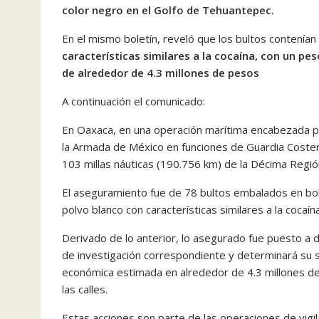
color negro en el Golfo de Tehuantepec.
En el mismo boletín, reveló que los bultos contenían
características similares a la cocaína, con un p
de alrededor de 4.3 millones de pesos
A continuación el comunicado:
En Oaxaca, en una operación marítima encabezada po
la Armada de México en funciones de Guardia Coste
103 millas náuticas (190.756 km) de la Décima Regió
El aseguramiento fue de 78 bultos embalados en bol
polvo blanco con características similares a la cocaí
Derivado de lo anterior, lo asegurado fue puesto a 
de investigación correspondiente y determinará su si
económica estimada en alrededor de 4.3 millones de
las calles.
Estas acciones son parte de las operaciones de vigil