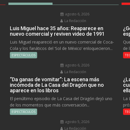
agosto 6, 2026
La Redacción
Luis Miguel hace 35 años: Reaparece en
¿Go
nuevo comercial y reviven video de 1991
es
Luis Miguel reapareció en un nuevo comercial de Coca-
Que
Cola y los fanáticos del ‘Sol de México’ enloquecieron...
de 
ESPECTÁCULOS
TE
agosto 6, 2026
La Redacción
“Da ganas de vomitar”: La escena más
¿L
incómoda de La Casa del Dragón que no
cu
aparece en los libros
el
El penúltimo episodio de La Casa del Dragón dejó uno
La 
de los momentos que más conversación...
pró
ESPECTÁCULOS
TE
agosto 5, 2026
La Redacción