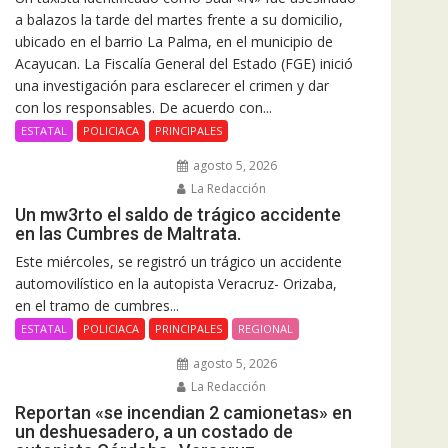
a balazos la tarde del martes frente a su domicilio,
ubicado en el barrio La Palma, en el municipio de
Acayucan. La Fiscalía General del Estado (FGE) inició
una investigación para esclarecer el crimen y dar
con los responsables. De acuerdo con...
ESTATAL
POLICIACA
PRINCIPALES
agosto 5, 2026
La Redacción
Un mw3rto el saldo de trágico accidente
en las Cumbres de Maltrata.
Este miércoles, se registró un trágico un accidente
automovilístico en la autopista Veracruz- Orizaba,
en el tramo de cumbres...
ESTATAL
POLICIACA
PRINCIPALES
REGIONAL
agosto 5, 2026
La Redacción
Reportan «se incendian 2 camionetas» en
un deshuesadero, a un costado de