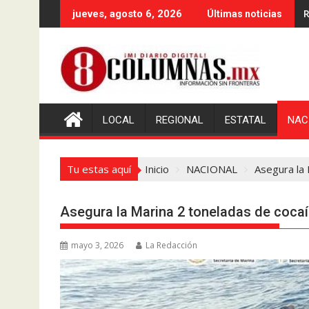
Saltar
R
jueves, agosto 6, 2026
Últimas noticias
al
contenido
LOCAL
REGIONAL
ESTATAL
NAC
Tu estas aquí
Inicio
NACIONAL
Asegura la 
Asegura la Marina 2 toneladas de coca
mayo 3, 2026
La Redacción