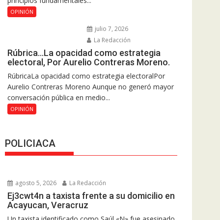
principios fundamentales...
OPINIÓN
julio 7, 2026
La Redacción
Rúbrica…La opacidad como estrategia
electoral, Por Aurelio Contreras Moreno.
RúbricaLa opacidad como estrategia electoralPor
Aurelio Contreras Moreno Aunque no generó mayor
conversación pública en medio...
OPINIÓN
POLICIACA
agosto 5, 2026
La Redacción
Ej3cwt4n a taxista frente a su domicilio en
Acayucan, Veracruz
Un taxista identificado como Saúl «N» fue asesinado