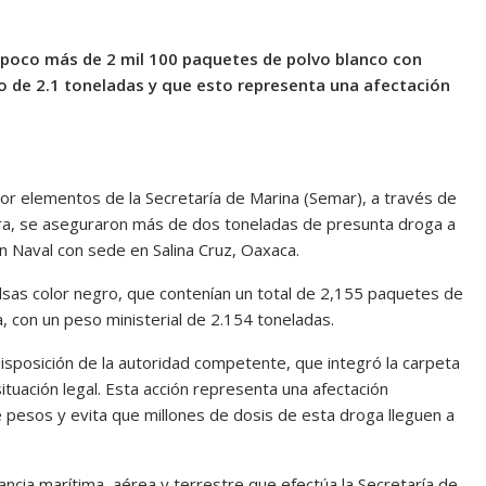
poco más de 2 mil 100 paquetes de polvo blanco con
eso de 2.1 toneladas y que esto representa una afectación
r elementos de la Secretaría de Marina (Semar), a través de
ra, se aseguraron más de dos toneladas de presunta droga a
n Naval con sede en Salina Cruz, Oaxaca.
sas color negro, que contenían un total de 2,155 paquetes de
na, con un peso ministerial de 2.154 toneladas.
disposición de la autoridad competente, que integró la carpeta
tuación legal. Esta acción representa una afectación
 pesos y evita que millones de dosis de esta droga lleguen a
ancia marítima, aérea y terrestre que efectúa la Secretaría de