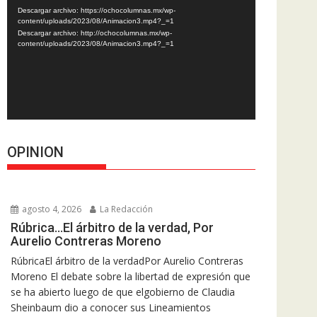
de
Descargar archivo: https://ochocolumnas.mx/wp-
vídeo
content/uploads/2023/08/Animacion3.mp4?_=1
Descargar archivo: http://ochocolumnas.mx/wp-
content/uploads/2023/08/Animacion3.mp4?_=1
OPINION
agosto 4, 2026
La Redacción
Rúbrica…El árbitro de la verdad, Por
Aurelio Contreras Moreno
RúbricaEl árbitro de la verdadPor Aurelio Contreras
Moreno El debate sobre la libertad de expresión que
se ha abierto luego de que elgobierno de Claudia
Sheinbaum dio a conocer sus Lineamientos