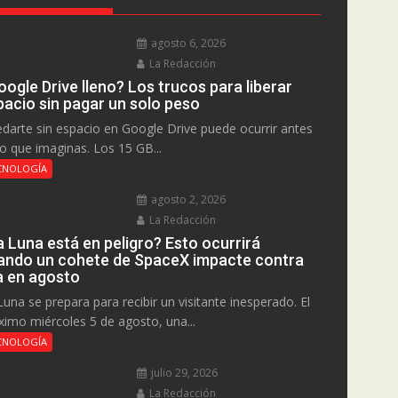
agosto 6, 2026
La Redacción
ogle Drive lleno? Los trucos para liberar
pacio sin pagar un solo peso
darte sin espacio en Google Drive puede ocurrir antes
lo que imaginas. Los 15 GB...
CNOLOGÍA
agosto 2, 2026
La Redacción
a Luna está en peligro? Esto ocurrirá
ando un cohete de SpaceX impacte contra
la en agosto
Luna se prepara para recibir un visitante inesperado. El
ximo miércoles 5 de agosto, una...
CNOLOGÍA
julio 29, 2026
La Redacción