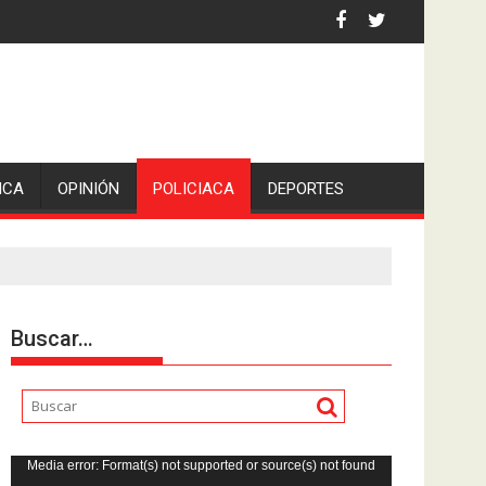
Francia Femenino
ICA
OPINIÓN
POLICIACA
DEPORTES
Buscar…
Reproductor
Media error: Format(s) not supported or source(s) not found