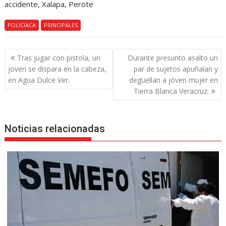
accidente, Xalapa, Perote
POLICIACA
PRINCIPALES
Navegación
Tras jugar con pistola, un
Durante presunto asalto un
de
joven se dispara en la cabeza,
par de sujetos apuñalan y
entradas
en Agua Dulce Ver.
degüellan a jóven mujer en
Tierra Blanca Veracruz.
Noticias relacionadas