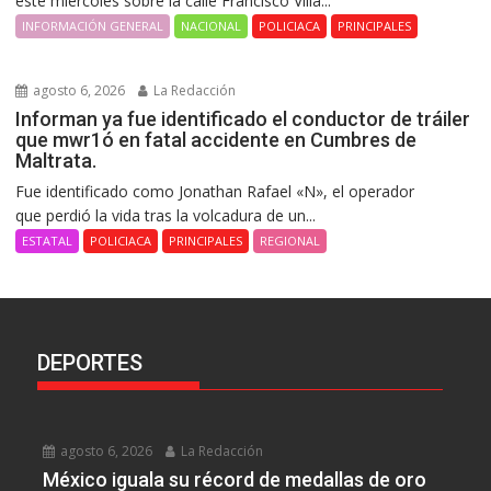
este miércoles sobre la calle Francisco Villa...
INFORMACIÓN GENERAL
NACIONAL
POLICIACA
PRINCIPALES
agosto 6, 2026
La Redacción
Informan ya fue identificado el conductor de tráiler
que mwr1ó en fatal accidente en Cumbres de
Maltrata.
Fue identificado como Jonathan Rafael «N», el operador
que perdió la vida tras la volcadura de un...
ESTATAL
POLICIACA
PRINCIPALES
REGIONAL
DEPORTES
agosto 6, 2026
La Redacción
México iguala su récord de medallas de oro